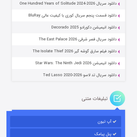
دانلود سریال One Hundred Years of Solitude 2024-2026
دانلود قسمت پنجم سریال کوری با کیفیت عالی BluRay
دانلود انیمیشن دکورادو Decorado 2025
دانلود سریال قصر شرقی The East Palace 2026
خاندان اژدها فصل ۳
دانلود فیلم سارق گوشه گیر The Isolate Thief 2026
۶ (زیرنویس)
قسمت
منتشر شد
دانلود انیمیشن Star Wars: The Ninth Jedi 2026
دانلود سریال تد لاسو Ted Lasso 2020-2026
تبلیغات متنی
آپ تیون
جادوگری در مغولستان
۱۴ (زیرنویس)
قسمت
منتشر شد
پنل پیامک