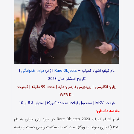
نام فیلم: اشیاء کمیاب –
Rare Objects
| ژانر:
درام
،
خانوادگی
|
تاریخ انتشار: سال 2023
زبان: انگلیسی | زیرنویس فارسی: دارد | مدت‌: 99 دقیقه | کیفیت:
WEB-DL
فرمت: MKV | محصول ایالات متحده آمریکا | امتیاز: 5.3 از 10
خلاصه داستان:
فیلم اشیاء کمیاب Rare Objects 2023 در مورد زنی جوان به نام
بنیتا (با بازی جولیا مایورگا) است که با مشکلات روحی دست و پنجه