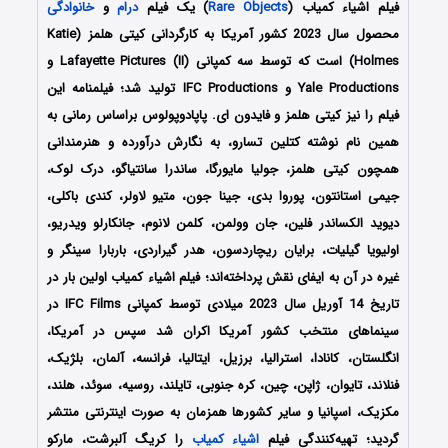
فیلم
اشیاء کمیاب
(
Rare Objects
) یک فیلم
درام
و
خانوادگی
محصول سال 2023 کشور آمریکا به کارگردانی کیتی هلمز (Katie
Holmes) است که توسط سه کمپانی Lafayette Pictures (II) و
Yale Productions و IFC Productions تولید شد؛ فیلمنامه این
فیلم را نیز کیتی هلمز و فایدون ای. پاپادوپولوس براساس رمانی به
همین نام نوشته کتلین تسارو، به نگارش درآورده و هنرمندانی
همچون کیتی هلمز، جولیا مایورگا، ساندرا سانتیاگو، درک لوک،
جیمی استانتون، پوروا بدی، جینا جون، متیو لاولر، کندی باکلی،
دیوید الکساندر فلین، جان وولمن، کلمن لانوم، جانکارلو ویدریو،
اولیویا گیلیات، برایان ریچاردسون، هدر گیراردی، باربارا سینگر و
غیره در آن به ایفای نقش پرداخته‌اند؛ فیلم اشیاء کمیاب اولین بار در
تاریخ 14 آوریل سال 2023 میلادی توسط کمپانی IFC Films در
سینماهای منتخب کشور آمریکا اکران شد سپس در آمریکا،
انگلستان، کانادا، استرالیا، برزیل، ایتالیا، فرانسه، آلمان، بلژیک،
فنلاند، تایوان، ژاپن، چین، کره جنوبی، تایلند، روسیه، سوئد، هلند،
مکزیک، اسپانیا و سایر کشورها همزمان به صورت اینترنتی منتشر
گردید؛ تهیه‌کنندگی فیلم
اشیاء کمیاب
را کریگ آلبرشت، مارکو