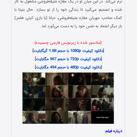
نرم می‌کند. در این میان او در یک مغازه عتیقه‌فروشی مشغول به کار
شده و تصمیم می‌گیرد تا زندگی خود را از نو بسازد. حال بنیتا با
کمک صاحب مهربان مغازه عتیقه‌فروشی، دیانا (با بازی کیتی هلمز)
بار دیگر اعتماد به نفس خود را به دست می‌آورد اما…
(سانسور شده با زیرنویس فارسی چسبیده)
[
دانلود کیفیت 1080p با حجم 1.88 گیگابایت
]
[
دانلود کیفیت 720p با حجم 967 مگابایت
]
[
دانلود کیفیت 480p با حجم 494 مگابایت
]
درباره فیلم: