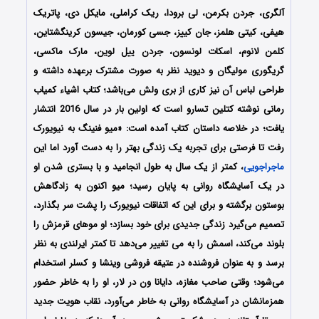
آلگری، جردن بکرمن، لی برودا، ریک کراملی، مایکل دی، پاتریک
هیفی، کیتی هلمز، جان کییز، جسی کورمان، جیسون کرینگشتاین،
کلمن لانوم، اسکات لونسون، جردن ییل لوین، مارک ماکسی،
گریگوری مولیگان و دیوید نظر به صورت مشترک برعهده داشته و
طراحی لباس آن نیز کاری از بری ولش می‌باشد؛ کتاب اشیاء کمیاب
رمانی نوشته کتلین تسارو است که اولین بار در سال 2016 انتشار
یافت؛ در خلاصه داستان کتاب آمده است: «میو فنینگ به نیویورک
رفت تا فرصتی برای تجربه یک زندگی بهتر را به دست آورد اما این
ماجراجویی
، کمتر از یک سال به طول انجامید و با بستری شدن او
در یک آسایشگاه روانی به پایان رسید؛ میو اکنون به زادگاهش
بوستون برگشته و برای این که اتفاقات نیویورک را پشت سر بگذارد،
تصمیم می‌گیرد زندگی جدیدی برای خود بسازد؛ او موهای قرمزش را
بلوند می‌کند، اسمش را به می تغییر می‌دهد تا کمتر ایرلندی به نظر
برسد و به عنوان فروشنده در عتیقه فروشی وینشا و کسلر استخدام
می‌شود؛ وقتی صاحب مغازه، دایانا ون در لار، او را به خاطر حضور
همزمانشان در آسایشگاه روانی به خاطر می‌آورد، نقاب هویت جدید