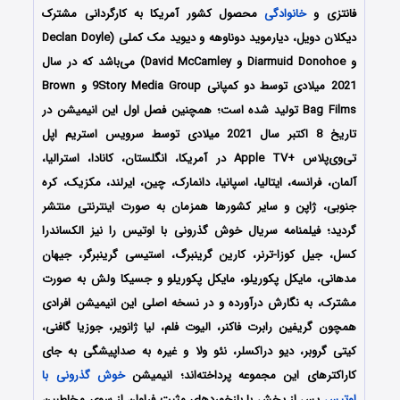
فانتزی و
خانوادگی
محصول کشور آمریکا به کارگردانی مشترک
دیکلان دویل، دیارموید دوناوهه و دیوید مک کملی (Declan Doyle
و Diarmuid Donohoe و David McCamley) می‌باشد که در سال
2021 میلادی توسط دو کمپانی 9Story Media Group و Brown
Bag Films تولید شده است؛ همچنین فصل اول این انیمیشن در
تاریخ 8 اکتبر سال 2021 میلادی توسط سرویس استریم اپل
تی‌وی‌پلاس +Apple TV در آمریکا، انگلستان، کانادا، استرالیا،
آلمان، فرانسه، ایتالیا، اسپانیا، دانمارک، چین، ایرلند، مکزیک، کره
جنوبی، ژاپن و سایر کشورها همزمان به صورت اینترنتی منتشر
گردید؛ فیلمنامه سریال خوش گذرونی با اوتیس را نیز الکساندرا
کسل، جیل کوزا-ترنر، کارین گرینبرگ، استیسی گرینبرگر، جیهان
مدهانی، مایکل پکوریلو، مایکل پکوریلو و جسیکا ولش به صورت
مشترک، به نگارش درآورده‌ و در نسخه اصلی این انیمیشن افرادی
همچون گریفین رابرت فاکنر، الیوت فلم، لیا ژانویر، جوزیا گافنی،
کیتی گروبر، دیو دراکسلر، نئو ولا و غیره به صداپیشگی به جای
کاراکترهای این مجموعه پرداخته‌اند؛ انیمیشن
خوش گذرونی با
اوتیس
پس از پخش با بازخوردهای مثبت فراوان از سوی مخاطبین