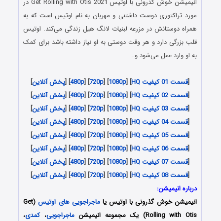
انیمیشن خوش گذرونی با اوتیس Get Rolling with Otis 2021 در
مورد تراکتوری دوست داشتنی و مهربان به نام اوتیس است که به
همراه دوستانش در مزرعه لبنیات لانگ هیل زندگی می‌کند. اوتیس
قلب بزرگی دارد و هر وقت دوستی به او نیاز داشته باشد برای کمک
به او وارد عمل می‌شود و…
[
قسمت 01 کیفیت HQ
] [
1080p
] [
720p
] [
480p
] [
پخش آنلاین
]
[
قسمت 02 کیفیت HQ
] [
1080p
] [
720p
] [
480p
] [
پخش آنلاین
]
[
قسمت 03 کیفیت HQ
] [
1080p
] [
720p
] [
480p
] [
پخش آنلاین
]
[
قسمت 04 کیفیت HQ
] [
1080p
] [
720p
] [
480p
] [
پخش آنلاین
]
[
قسمت 05 کیفیت HQ
] [
1080p
] [
720p
] [
480p
] [
پخش آنلاین
]
[
قسمت 06 کیفیت HQ
] [
1080p
] [
720p
] [
480p
] [
پخش آنلاین
]
[
قسمت 07 کیفیت HQ
] [
1080p
] [
720p
] [
480p
] [
پخش آنلاین
]
[
قسمت 08 کیفیت HQ
] [
1080p
] [
720p
] [
480p
] [
پخش آنلاین
]
درباره انیمیشن:
انیمیشن خوش گذرونی با اوتیس یا
ماجراجویی های اوتیس
(Get
Rolling with Otis) یک مجموعه انیمیشن
ماجراجویی
،
کمدی
،