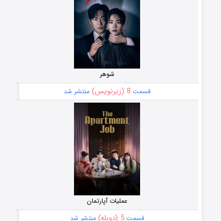
شوهر
8 (زیرنویس)
قسمت
منتشر شد
عملیات آپارتمان
5 (دوبله)
قسمت
منتشر شد