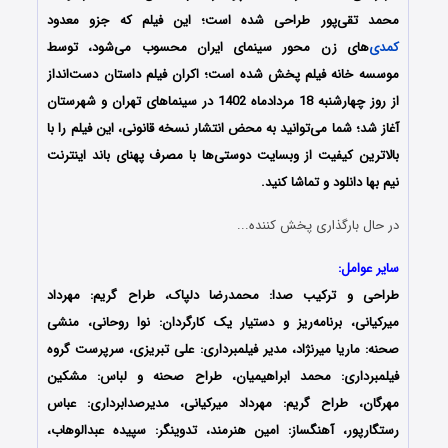
محمد تقی‌پور طراحی شده است؛ این فیلم که جزو معدود
کمدی
‌های زن محور سینمای ایران محسوب می‌شود، توسط
موسسه خانه فیلم پخش شده است؛ اکران فیلم داستان دست‌انداز
از روز چهارشنبه 18 مردادماه 1402 در سینماهای تهران و شهرستان
آغاز شد؛ شما می‌توانید به محض انتشار نسخه قانونی، این فیلم را با
بالاترین کیفیت از وبسایت دوستی‌ها با مصرف پهنای باند اینترنت
نیم بها دانلود و تماشا کنید.
در حال بارگذاری پخش کننده...
سایر عوامل:
طراحی و ترکیب صدا: محمدرضا دلپاک، طراح گریم: مهرداد
میرکیانی، برنامه‌ریز و دستیار یک کارگردان: نوا روحانی، منشی
صحنه: ماریا میرنژاد، مدیر فیلمبرداری: علی تبریزی، سرپرست گروه
فیلمبرداری: محمد ابراهیمیان، طراح صحنه و لباس: مشکین
مهرگان، طراح گریم: مهرداد میرکیانی، مدیرصدابرداری: عباس
رستگارپور، آهنگساز: امین هنرمند، تدوینگر: سپیده عبدالوهاب،