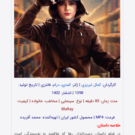
کارگردان:
کمال تبریزی
| ژانر:
کمدی
،
درام
، فانتزی | تاریخ تولید:
1398 | انتشار: 1402
مدت‌‌ زمان: 85 دقیقه | نوع: سینمایی | مخاطب: خانواده | کیفیت:
BluRay
فرمت: MP4 | محصول کشور ایران | تهیه‎‌کننده: محمد آفریده
خلاصه داستان:
در فیلم داستان دست‌انداز، رها که علاقمند به نویسندگی است