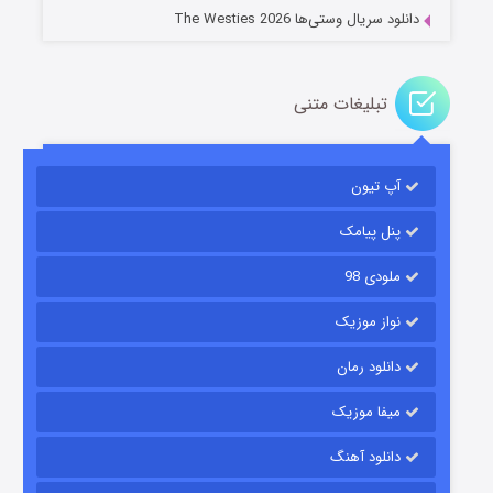
دانلود سریال وستی‌ها The Westies 2026
تبلیغات متنی
مردگان متحرک: شهر مرده ۳
2 (زیرنویس)
قسمت
منتشر شد
آپ تیون
پنل پیامک
ملودی 98
نواز موزیک
دانلود رمان
میفا موزیک
شکست استوارت در نجات جهان
دانلود آهنگ
7 (زیرنویس)
قسمت
منتشر شد