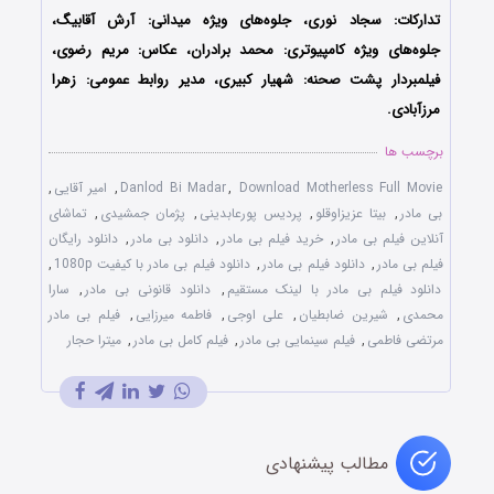
تدارکات: سجاد نوری، جلوه‌های ویژه میدانی: آرش آقابیگ،
جلوه‌های ویژه کامپیوتری: محمد برادران، عکاس: مریم رضوی،
فیلمبردار پشت‌ صحنه: شهیار کبیری، مدیر روابط‌ عمومی: زهرا
مرزآبادی.
برچسب ها
Download Motherless Full Movie
,
Danlod Bi Madar
,
امیر آقایی
,
بی مادر
,
بیتا عزیزاوقلو
,
پردیس پورعابدینی
,
پژمان جمشیدی
,
تماشای
آنلاین فیلم بی مادر
,
خرید فیلم بی مادر
,
دانلود بی مادر
,
دانلود رایگان
فیلم بی مادر
,
دانلود فیلم بی مادر
,
دانلود فیلم بی مادر با کیفیت 1080p
,
دانلود فیلم بی مادر با لینک مستقیم
,
دانلود قانونی بی مادر
,
سارا
محمدی
,
شیرین ضابطیان
,
علی اوجی
,
فاطمه میرزایی
,
فیلم بی مادر
مرتضی فاطمی
,
فیلم سینمایی بی مادر
,
فیلم کامل بی مادر
,
میترا حجار
مطالب پیشنهادی