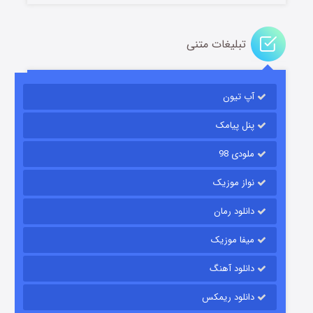
تبلیغات متنی
مردگان متحرک: شهر مرده ۳
۲ (زیرنویس)
قسمت
منتشر شد
آپ تیون
پنل پیامک
ملودی 98
نواز موزیک
دانلود رمان
میفا موزیک
شکست استوارت در نجات جهان
دانلود آهنگ
۷ (زیرنویس)
قسمت
منتشر شد
دانلود ریمکس