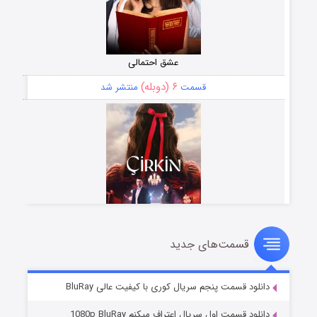
عشق احتمالی
۶ (دوبله)
قسمت
منتشر شد
قسمت‌های جدید
سریال زشت
۵ (زیرنویس)
قسمت
منتشر شد
دانلود قسمت پنجم سریال کوری با کیفیت عالی BluRay
دانلود قسمت اول سریال اعتراف میکنم 1080p BluRay