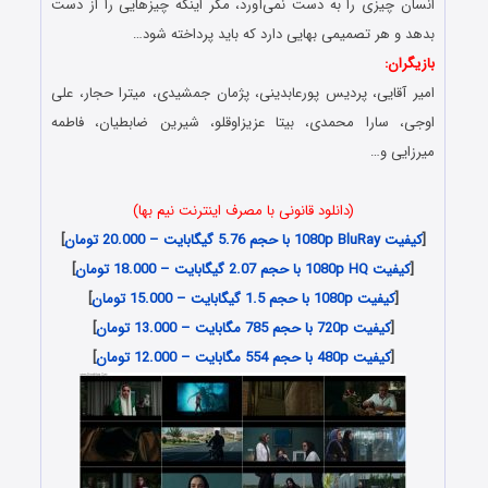
انسان چیزی را به دست نمی‌آورد، مگر اینکه چیزهایی را از دست
بدهد و هر تصمیمی بهایی دارد که باید پرداخته شود…
بازیگران:
امیر آقایی، پردیس پورعابدینی، پژمان جمشیدی، میترا حجار، علی
اوجی، سارا محمدی، بیتا عزیزاوقلو، شیرین ضابطیان، فاطمه
میرزایی و…
(دانلود قانونی با مصرف اینترنت نیم بها)
[
کیفیت 1080p BluRay با حجم 5.76 گیگابایت – 20.000 تومان
]
[
کیفیت 1080p HQ با حجم 2.07 گیگابایت – 18.000 تومان
]
[
کیفیت 1080p با حجم 1.5 گیگابایت – 15.000 تومان
]
[
کیفیت 720p با حجم 785 مگابایت – 13.000 تومان
]
[
کیفیت 480p با حجم 554 مگابایت – 12.000 تومان
]