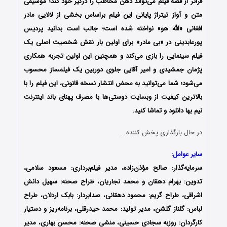
فراتر از قصه فیلم می‌تواند ذهن مخاطب را درگیر خود کند؛ موسیقی
متن و آواز تیتراژ پایانی این فیلم براساس بخشی از لالایی مادر
افغانی «الله هو» نواخته شده است؛ جالب است بدانید پردیس
پورعابدینی در «بی مادر» برای اولین‌ بار نقش شخصیت اصلی یک
فیلم سینمایی را بازی می‌کند و همچنین این اولین تجربه همکاری
پژمان جمشیدی و امیر آقایی جلوی دوربین یک فیلمساز محسوب
می‌شود؛ شما می‌توانید به محض انتشار نسخه قانونی، این فیلم را با
بالاترین کیفیت از وبسایت دوستی‌ها با مصرف پهنای باند اینترنت
نیم بها دانلود و تماشا کنید.
در حال بارگذاری پخش کننده...
سایر عوامل:
سرمایه‌گذار: صالح مؤذن‌زاده، مدیر فیلم‌برداری: مسعود سلامی،
تدوین: بهرام دهقان و محمد نجاریان، طراح صحنه: سهیل دانش
اشراقی، طراح گریم: محمود دهقانی، صدابردار: بابک اردلان، طراح
لباس: گلناز گلشن، مدیر تولید: محمد حیدرقلی، برنامه‌ریز و دستیار
کارگردان: روزبه سجادی حسینی، منشی صحنه: محسن بهاری، مدیر