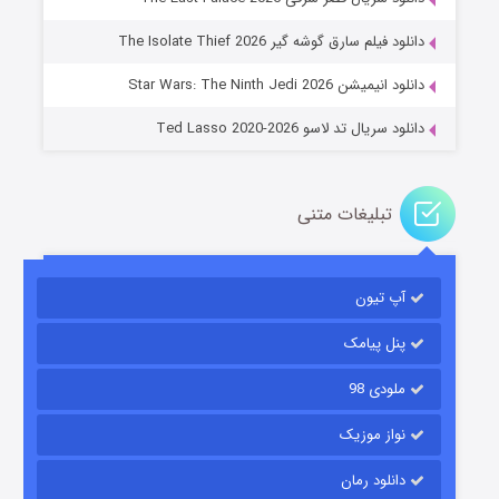
خاندان اژدها فصل ۳
دانلود فیلم سارق گوشه گیر The Isolate Thief 2026
۶ (زیرنویس)
قسمت
منتشر شد
دانلود انیمیشن Star Wars: The Ninth Jedi 2026
دانلود سریال تد لاسو Ted Lasso 2020-2026
تبلیغات متنی
آپ تیون
جادوگری در مغولستان
۱۴ (زیرنویس)
قسمت
منتشر شد
پنل پیامک
ملودی 98
نواز موزیک
دانلود رمان