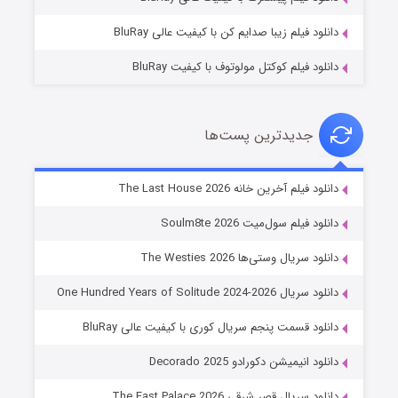
دانلود فیلم زیبا صدایم کن با کیفیت عالی BluRay
دانلود فیلم کوکتل مولوتوف با کیفیت BluRay
جدیدترین پست‌ها
شوگر فصل ۲
دانلود فیلم آخرین خانه The Last House 2026
۷ (زیرنویس)
قسمت
منتشر شد
دانلود فیلم سول‌میت Soulm8te 2026
دانلود سریال وستی‌ها The Westies 2026
دانلود سریال One Hundred Years of Solitude 2024-2026
دانلود قسمت پنجم سریال کوری با کیفیت عالی BluRay
دانلود انیمیشن دکورادو Decorado 2025
دانلود سریال قصر شرقی The East Palace 2026