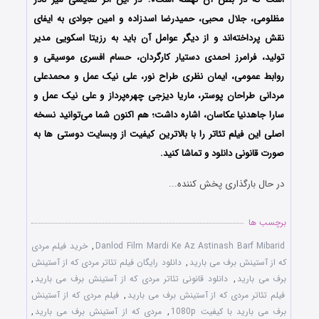
مظلومی، جلال محبی، حمیدرضا اسدزاده و امین جوادی به ایفای
نقش پرداخته‌اند و از دیگر عوامل آن باید به رزیتا اسکویی مدیر
تولید، فرامرز احمدی دستیار کارگردان، حسام افسری موسیقی و
روابط عمومی، ایمان نظری طراح نور، علی نیک عمل و محمدعلی
مردانی طراحان پوستر، ماریا دیزجی چهره‌پرداز و علی نیک عمل و
سارا جاهدنیا عکاسان، اشاره داشت؛ هم اکنون شما می‌توانید نسخه
اصلی این فیلم تئاتر را با بالاترین کیفیت از وبسایت دوستی ها به
صورت قانونی دانلود و تماشا کنید.
در حال بارگذاری پخش کننده...
برچسب ها
Danlod Film Mardi Ke Az Astinash Barf Mibarid
,
خرید فیلم مردی
که از آستینش برف می بارید
,
دانلود رایگان فیلم تئاتر مردی که از آستینش
برف می بارید
,
دانلود قانونی تئاتر مردی که از آستینش برف می بارید
,
فیلم تئاتر مردی که از آستینش برف می بارید
,
فیلم مردی که از آستینش
برف می بارید با کیفیت 1080p
,
مردی که از آستینش برف می بارید
,