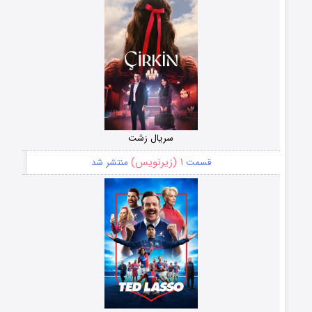
سریال زشت
۱ (زیرنویس)
قسمت
منتشر شد