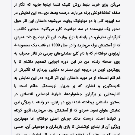
می‌گن برای خرید بلیط روش کلیک کنید! اینجا جاییه که انگار از
سقف تماشاخونش برف می‌باره، درست وسط دی…»؛ این نمایش در
سه اپیزود کلی با دو مونولوگ روایت می‌شود؛ داستان این اثر حول
محور یک نویسنده در سه موقعیت کلی می‌گذرد؛ مجتبی کاظمی،
کارگردان نمایش، در رابطه با نوع روایت این اثر توضیح داد: «مردی
که از آستینش برف می‌بارید را در سال 1389 در قالب یک مجموعه 4
اپیزودی نوشته‌ام که با نام کلی صندلی‌های چرمی در تالار محراب به
روی صحنه رفت؛ من در این دوره اجرایی تصمیم داشتم تا با
رویکردی نوین در دریچه این بستر به دنیایی بپردازم که تأثیرش از
غم قلم است!» او در مورد داستان این اثر افزود: «در این نمایش به
نادیده‌گیری و فشاری که بر جریان نویسندگی حاکم است با
اشاره‌هایی بر برگزاری جشنواره‌ها، شرایط اجتماعی اقتصادی در
بستری داستانی پرداخته شد»؛ وی در پایان، در رابطه با ویژگی این
نمایش عنوان نمود: «مردی که از آستینش برف می‌بارید، اثری کوتاه
و کم‌ادعا است، درست مانند جریان اصلی نوشتار؛ اما مهم‌ترین
ویژگی آن از ابتدای نوشتنش تا بازی بازیگران و موسیقی آن، حسی
است که در بطن آن نهفته است»؛ در این اثر نمایشی میر نادر