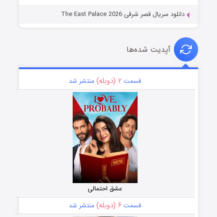
دانلود سریال قصر شرقی The East Palace 2026
آپدیت شده‌ها
۲ (دوبله)
قسمت
منتشر شد
عشق احتمالی
۶ (دوبله)
قسمت
منتشر شد