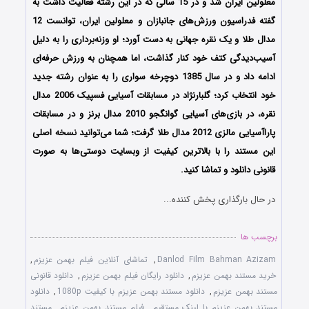
معلولین ایران شد و در 15 سالی که در این رشته فعالیت داشت به
گفته فدراسیون ورزش‌های جانبازان و معلولین ایران، توانست 12
مدال طلا و یک نقره جهانی به دست آورد؛ او وزنه‌برداری را به دلیل
آسیب‌دیدگی کتف خود کنار گذاشت، اما همچنان به ورزش حرفه‌ای
ادامه داد و در سال 1385 دوچرخه سواری را به عنوان رشته جدید
خود انتخاب کرد؛ گلبارنژاد در مسابقات آسیایی فسپیک 2006 مدال
نقره، در بازی‌های آسیایی گوانگجو 2010 مدال برنز و در مسابقات
پاراآسیایی مالزی 2012 مدال طلا گرفت؛ شما می‌توانید نسخه اصلی
این مستند را با بالاترین کیفیت از وبسایت دوستی‌ها به صورت
قانونی دانلود و تماشا کنید.
در حال بارگذاری پخش کننده...
برچسب ها
Danlod Film Bahman Azizam
,
تماشای آنلاین فیلم بهمن عزیزم
,
خرید مستند بهمن عزیزم
,
دانلود رایگان فیلم بهمن عزیزم
,
دانلود قانونی
مستند بهمن عزیزم
,
دانلود مستند بهمن عزیزم با کیفیت 1080p
,
دانلود
مستند بهمن عزیزم با لینک مستقیم
,
فیلم مستند بهمن عزیزم
,
مستند