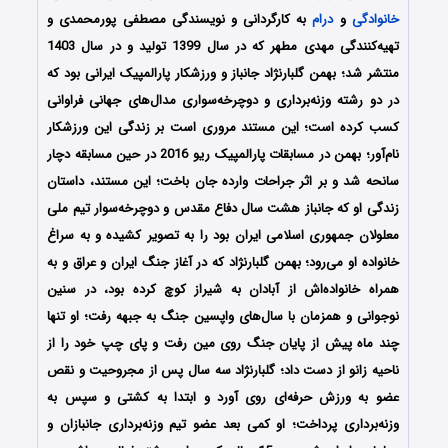
خانوادگی
و
درام
به کارگردانی و نویسندگی مصطفی پورمحمدی و
تهیه‌کنندگی مهدی مطهر که در سال 1399 تولید و در سال 1403
منتشر شد؛ بهمن گلبارنژاد جانباز و ورزشکار پارالمپیک ایرانی بود که
در دو رشته وزنه‌برداری و دوچرخه‌سواری مدال‌های جهانی فراوانی
کسب کرده است؛ این مستند مروری است بر زندگی این ورزشکار
نام‌آور؛ بهمن در مسابقات پارالمپیک ریو 2016 در حین مسابقه دچار
سانحه شد و بر اثر جراحات وارده جان باخت؛ این مستند، داستان
زندگی او که جانباز هشت سال دفاع مقدس و دوچرخه‌سوار تیم ملی
معلولان جمهوری اسلامی ایران بود را به تصویر کشیده و به سراغ
خانواده او می‌رود؛ بهمن گلبارنژاد که در آغاز جنگ ایران و عراق و به
همراه خانواده‌اش از آبادان به شیراز کوچ کرده بود، در سنین
نوجوانی و همزمان با سال‌های واپسین جنگ به جبهه رفت؛ او تنها
چند ماه پیش از پایان جنگ روی مین رفت و پای چپ خود را از
ناحیه زانو از دست داد؛ گلبارنژاد سه سال پس از مجروحیت و نقص
عضو به ورزش حرفه‌ای روی آورد و ابتدا به کشتی و سپس به
وزنه‌برداری پرداخت؛ او کمی بعد عضو تیم وزنه‌برداری جانبازان و