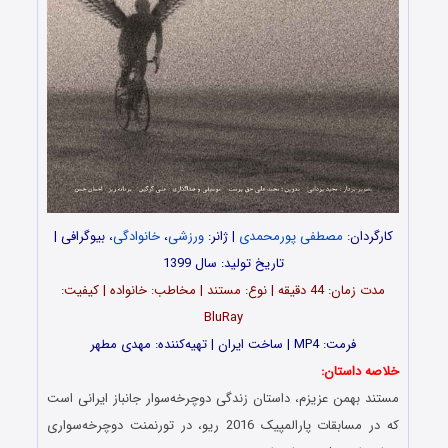
کارگردان:
مصطفی پورمحمدی
| ژانر:
ورزشی
،
خانوادگی
، بیوگرافی |
تاریخ تولید: سال 1399
مدت‌‌ زمان: 44 دقیقه | نوع: مستند | مخاطب: خانواده | کیفیت:
BluRay
فرمت: MP4 | ساخت ایران | تهیه‌کننده: مهدی مطهر
خلاصه داستان:
مستند بهمن عزیزم، داستان زندگی دوچرخه‌سوار جانباز ایرانی است
که در مسابقات پارالمپیک 2016 ریو، در تورنمنت دوچرخه‌سواری