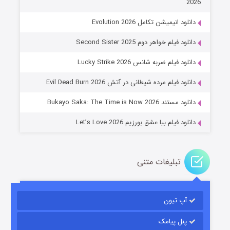
2026
دانلود انیمیشن تکامل Evolution 2026
دانلود فیلم خواهر دوم Second Sister 2025
جادوگری در مغولستان
دانلود فیلم ضربه شانس Lucky Strike 2026
۱۴ (زیرنویس)
قسمت
منتشر شد
دانلود فیلم مرده شیطانی در آتش Evil Dead Burn 2026
دانلود مستند Bukayo Saka: The Time is Now 2026
دانلود فیلم بیا عشق بورزیم Let’s Love 2026
تبلیغات متنی
باب اسفنجی فصل ۱۷
آپ تیون
۶ (زیرنویس)
قسمت
منتشر شد
پنل پیامک