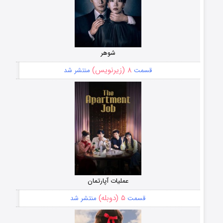
شوهر
۸ (زیرنویس)
قسمت
منتشر شد
عملیات آپارتمان
۵ (دوبله)
قسمت
منتشر شد