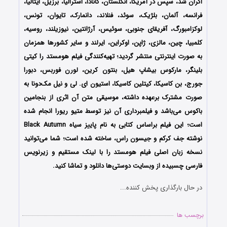
اکران شد، سپس در آمریکا، انگلستان، کانادا، استرالیا، برزیل، ایتالیا،
فرانسه، آلمان، بلژیک، سوئد، فنلاند، دانمارک، تایوان، تونس،
لوکزامبورگ، آفریقای جنوبی، سوئیس، آرژانتین، نیوزیلند، روسیه،
کلمبیا، چین، مالزی، ژاپن، اوکراین، ایرلند و سایر کشورها همزمان
به صورت اینترنتی منتشر گردید؛ تهیه‌کنندگی فیلم هومستد را کیتی
بلینگر، مارکوس بیشاپ هیل، بنتون کرین، لورن فوربس، دبورا
جورج، بن کاسیکا، کیتلین کاسیکا، استیون ای. لی و نیل مک‌دونا به
صورت مشترک برعهده داشته، موسیقی متن آن اثری از بنجامین
باکوس می‌باشد و فیلمبرداری آن نیز توسط متیو ریورا انجام شده
است؛ این فیلم براساس کتابی به نام پاییز سیاه Black Autumn
نوشته جف کرکم و جیسون راس، ساخته شده است؛ شما می‌توانید
نسخه زبان اصلی فیلم هومستد را با ‌لینک مستقیم و زیرنویس
فارسی چسبیده از وبسایت دوستی‌ها دانلود و تماشا کنید.
در حال بارگذاری پخش کننده...
برچسب ها