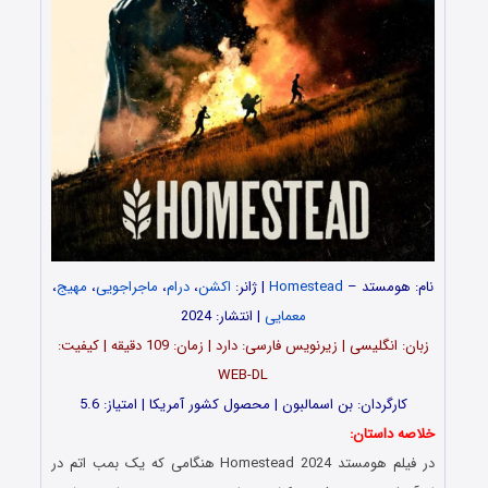
نام: هومستد –
Homestead
| ژانر:
اکشن
،
درام
،
ماجراجویی
،
مهیج
،
معمایی
| انتشار: 2024
زبان: انگلیسی | زیرنویس فارسی: دارد | زمان: 109 دقیقه | کیفیت:
WEB-DL
کارگردان: بن اسمالبون | محصول کشور آمریکا | امتیاز: 5.6
خلاصه داستان:
در فیلم هومستد Homestead 2024 هنگامی که یک بمب اتم در