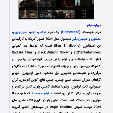
درباره فیلم:
فیلم هومستد (
Homestead
) یک فیلم
اکشن
،
درام
،
ماجراجویی
،
معمایی
و
هیجان‌انگیز
محصول سال 2024 کشور آمریکا به کارگردانی
بن اسمالبون (Ben Smallbone) است که توسط سه کمپانی‌
2521Entertainment و Black Autumn Show و Radiate Films
تولید شد؛ فیلمنامه این فیلم را نیز فیلیپ آبراهام، لیا بیتمن، بن
کاسیکا، جیسون راس و جوزف اشنایدر به صورت مشترک، به نگارش
درآورده و هنرمندانی همچون نیل مک‌دونا، داون اولیویری، کوری
گراهام، سوزان میسنر، بیلی چیس، جسی هاچ، کوین لاوسون، کران
جیووانی، تایلر لوفتون، اولیویا سانابیا، گریس پاول، کادن دراگومر و
غیره در آن به ایفای نقش پرداخته‌اند؛
فیلم هومستد
که با بودجه 8
میلیون دلار ساخته شده است، اولین بار در تاریخ 20 دسامبر سال
2024 توسط کمپانی‌ Angel Studios در سینماهای کشور آمریکا