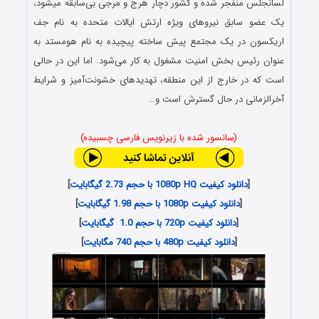
لس‎آنجلس منفجر شده و کشور دچار هرج و مرجی بی‌سابقه می‎شود،
یک عضو سابق نیروهای ویژه ارتش ایالات متحده به نام جف
اریکسون در یک مجتمع پیش ساخته پیچیده به نام هومستد به
عنوان رئیس بخش امنیت مشغول به کار می‌شود. اما این در حالی
است که در خارج از این منطقه، تهدیدهای خشونت‌آمیز و شرایط
آخرالزمانی در حال گسترش است و…
(سانسور شده با زیرنویس فارسی چسبیده)
[
دانلود کیفیت 1080p HQ با حجم 2.73 گیگابایت
]
[
دانلود کیفیت 1080p با حجم 1.98 گیگابایت
]
[
دانلود کیفیت 720p با حجم 1.0 گیگابایت
]
[
دانلود کیفیت 480p با حجم 740 مگابایت
]