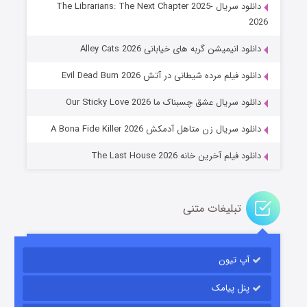
دانلود سریال The Librarians: The Next Chapter 2025-
2026
دانلود انیمیشن گربه های خیابانی Alley Cats 2026
عملیات آپارتمان
دانلود فیلم مرده شیطانی در آتش Evil Dead Burn 2026
۲ (زیرنویس)
قسمت
منتشر شد
دانلود سریال عشق چسبناک ما Our Sticky Love 2026
دانلود سریال زن متاهل آدمکش A Bona Fide Killer 2026
دانلود فیلم آخرین خانه The Last House 2026
تبلیغات متنی
مردگان متحرک: شهر مرده ۳
۲ (زیرنویس)
قسمت
منتشر شد
آپ تیون
پنل پیامک