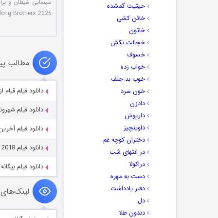
سینمایی شیطان و برادرا
حیثیت گمشده
long Brothers 2025
خائن کشی
خاتون
خجالت نکش
خسوف
مطالب پی
خواب زده
خوب بد جلف
دانلود فیلم قیام از دل جهنم 25
خون سرد
دادزن
دانلود فیلم شهروند Civil 2021
داریوش
داوینچیز
دانلود فیلم آخرین نفس  2025
دختران کوچه غم
دانلود فیلم The Princess and the Matchmaker 2018
در انتهای شب
دراکولا
دانلود فیلم بیگانه Alienoid 2022
دست به مهره
دفتر یادداشت
لینک‌های 
دل
دندون طلا