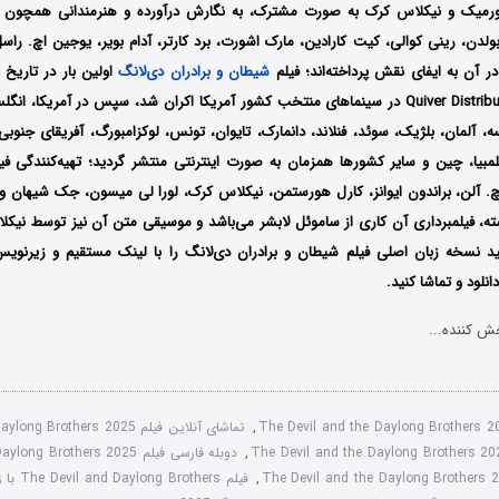
ورمیک و نیکلاس کرک به صورت مشترک، به نگارش درآورده و هنرمندانی همچون بر
لدن، رینی کوالی، کیت کارادین، مارک اشورت، برد کارتر، آدام بویر، یوجین اچ. راس
ر آن به ایفای نقش پرداخته‌اند؛ فیلم
شیطان و برادران دی‌لانگ
توسط کمپانی ‎ Quiver Distributionدر سینماهای منتخب کشور آمریکا اکران شد، سپس در آمریکا، ا
انسه، آلمان، بلژیک، سوئد، فنلاند، دانمارک، تایوان، تونس، لوکزامبورگ، آفریقای جنوب
کلمبیا، چین و سایر کشورها همزمان به صورت اینترنتی منتشر گردید؛ تهیه‌کنندگی فی
چ. آلن، براندون ایوانز، کارل هورستمن، نیکلاس کرک، لورا لی میسون، جک شیهان و 
ه، فیلمبرداری آن کاری از ساموئل لابشر می‌باشد و موسیقی متن آن نیز توسط نیک
د نسخه زبان اصلی فیلم شیطان و برادران دی‌لانگ را با ‌لینک مستقیم و زیرنوی
نلود و تماشا کنید.
ش کننده...
The Devil and the Daylong Brothers 
,
تماشای آنلاین فیلم The Devil and the Daylong Brothers 2025
,
دوبله فارسی فیلم The Devil and the Daylong Brothers 2025
,
فیلم The Devil and Daylong Brothers با زیرنویس چسبیده