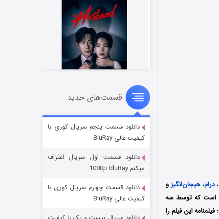
قسمت‌های جدید
شوهر
۸ (زیرنویس)
قسمت
منتشر شد
دانلود قسمت پنجم سریال کوری با
کیفیت عالی BluRay
دانلود قسمت اول سریال اعتراف
میکنم 1080p BluRay
،
درام
،
هیجان‌انگیز
و
دانلود قسمت چهارم سریال کوری با
 سال 2025 کشور آمریکا به کارگردانی براندون مک کورمیک (Brandon McCormick) است که توسط سه
کیفیت عالی BluRay
Whitestone Motion Pi و Brick Lane Entertainment تولید شد؛ فیلمنامه این فیلم را
دانلود سریال بیست و یک با کیفیت