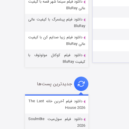
دانلود فیلم سینما شهر قصه با کیفیت
عالی BluRay
دانلود فیلم پیشمرگ با کیفیت عالی
BluRay
دانلود فیلم زیبا صدایم کن با کیفیت
خاندان اژدها فصل ۳
عالی BluRay
۶ (زیرنویس)
قسمت
منتشر شد
دانلود فیلم کوکتل مولوتوف با
کیفیت BluRay
جدیدترین پست‌ها
دانلود فیلم آخرین خانه The Last
House 2026
جادوگری در مغولستان
دانلود فیلم سول‌میت Soulm8te
۱۴ (زیرنویس)
قسمت
منتشر شد
2026