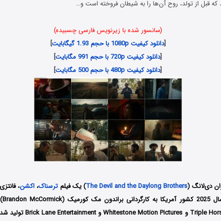
ه قبل از تولد، روح آن‌ها را به شیطان فروخته است و…
(سانسور شده با زیرنویس فارسی چسبیده)
[
دانلود کیفیت 1080p با حجم 1.93 گیگابایت
]
[
دانلود کیفیت 720p با حجم 991 مگابایت
]
[
دانلود کیفیت 480p با حجم 500 مگابایت
]
ان دی‌لانگ (
The Devil and the Daylong Brothers
) یک فیلم
ترسناک
،
اکشن
، فانتزی
محصول
کمپانی‌ Triple Horse Studios و ctures