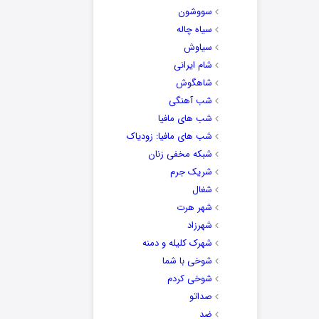
سووشون
سیاه چاله
سیاوش
شام ایرانی
شاهگوش
شب آهنگی
شب های مافیا
شب های مافیا: زودیاک
شبکه مخفی زنان
شریک جرم
شغال
شهر هرت
شهرزاد
شهرک کلیله و دمنه
شوخی با شما
شوخی کردم
صداتو
ضد