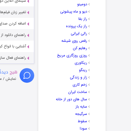
سینمای آنلاین دو
دومینو
دیو و ماه پیشونی
تغییر زبان فیلم‌ها
راز بقا
اضافه کردن صدای 
راز یک پرونده
رالی ایرانی
راهنمای دانلود ا
رقص روی شیشه
آشنایی با انواع ک
رهایم کن
روزی روزگاری مریخ
راهنمای فعال سازی کیفیت R
ریکاوری
رینگو
هیچ
دیدگا
زار و زندگی
نمایش / م
زخم کاری
ساخت ایران
سال های دور از خانه
سایه باز
سرگیجه
سقوط
سودا