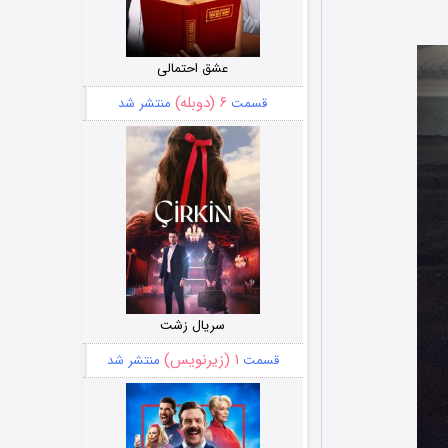
عشق احتمالی
۶ (دوبله)
قسمت
منتشر شد
سریال زشت
۱ (زیرنویس)
قسمت
منتشر شد