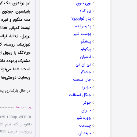
بوی خون
نیز براندون مک ک
بی گناه
رابینسون، جردون بو
پدر گواردیولا
مت منگوم و غیره د
پدرخوانده
پوست شیر
برزیل، ایتالیا، فر
پیشگو
نیوزیلند، روسیه، 
پیکولو
دی‌لانگ را ریچل ا
تاسیان
مشترک برعهده داشت
تی ان تی
است؛ شما می‌توانی
جادوگر
وبسایت دوستی‌ها دا
جان سخت
جزیره
در حال بارگذاری پخ
جنگل آسفالت
جوکر
برچسب ها
جیران
2025 1080p WEB-DL
چهره شو
دانلود رایگان فیلم The Devil and the Daylong Brothers 2025
چیدمانه
زیرنویس فارسی The Devil and the Daylong Brothers 2025
حرفه ای