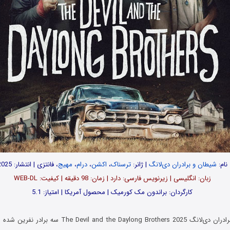
نام:
شیطان و برادران دی‌لانگ
| ژانر:
ترسناک
،
اکشن
،
درام
،
مهیج
، فانتزی | انتشار: 2025
زبان: انگلیسی | زیرنویس فارسی: دارد | زمان: 98 دقیقه | کیفیت: WEB-DL
کارگردان: براندون مک کورمیک | محصول آمریکا | امتیاز: 5.1
در فیلم شیطان و برادران دی‌لانگ d the Daylong Brothers 2025