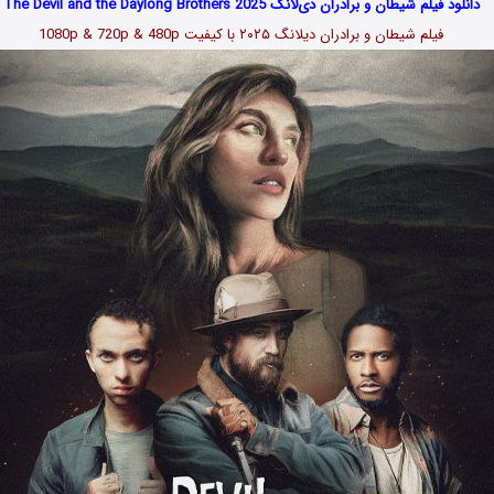
دانلود فیلم شیطان و برادران دی‌لانگ The Devil and the Daylong Brothers 2025
فیلم شیطان و برادران دیلانگ ۲۰۲۵ با کیفیت 1080p & 720p & 480p