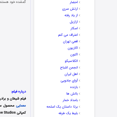
گمشده خود هستند ک
احضار
ارتش سری
از یاد رفته
ازازیل
اسکار
اعتراف می کنم
افعی تهران
اکازیون
اکنون
الکلاسیکو
انجمن اشباح
اهل ایران
آوای جادویی
بازنده
درباره فیلم:
بالش ها
فیلم شیطان و برادر
بامداد خمار
معمایی
برتا: داستان یک اسلحه
بلیط یک‌‌ طرفه