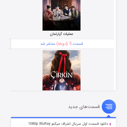
عملیات آپارتمان
5 (دوبله)
قسمت
منتشر شد
قسمت‌های جدید
سریال زشت
2 (زیرنویس)
قسمت
منتشر شد
دانلود قسمت اول سریال اعتراف میکنم 1080p BluRay