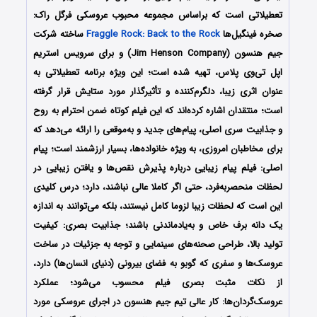
تعطیلاتی است که براساس مجموعه محبوب عروسکی فرگل راک:
صخره فینگیل‌ها
Fraggle Rock: Back to the Rock
ساخته شرکت
جیم هنسون (Jim Henson Company) و برای سرویس استریم
اپل تی‌وی پلاس، تهیه شده است؛ این ویژه برنامه تعطیلاتی به
عنوان اثری زیبا، دلگرم‌کننده و تأثیرگذار مورد ستایش قرار گرفته
است؛ منتقدان اشاره کرده‌اند که این فیلم کوتاه ضمن احترام به روح
و جذابیت سری اصلی، پیام‌های جدید و به‌موقعی را ارائه می‌دهد که
برای مخاطبان امروزی، به ویژه خانواده‌ها، بسیار ارزشمند است؛ پیام
اصلی: فیلم پیام زیبایی درباره پذیرش نقص‌ها و یافتن زیبایی در
لحظات منحصربه‌فرد، حتی اگر کاملا عالی نباشند، دارد؛ درس کلیدی
این است که لحظات زیبا لزوما کامل نیستند، بلکه می‌توانند به اندازه
یک دانه برف خاص و به‌یادماندنی باشند؛ جذابیت بصری: کیفیت
تولید بالا، طراحی صحنه‌های سینمایی و توجه به جزئیات در ساخت
عروسک‌ها و سفری که گوبو به فضای بیرونی (دنیای انسان‌ها) دارد،
از نکات مثبت بصری فیلم محسوب می‌شود؛ عملکرد
عروسک‌گردان‌ها: کار عالی تیم جیم هنسون در اجرای عروسکی مورد