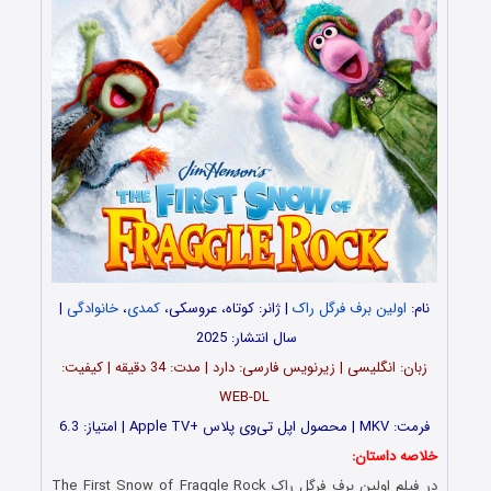
نام:
اولین برف فرگل راک
| ژانر: کوتاه، عروسکی،
کمدی
،
خانوادگی
|
سال انتشار: 2025
زبان: انگلیسی | زیرنویس فارسی: دارد | مدت: 34 دقیقه | کیفیت:
WEB-DL
فرمت: MKV | محصول اپل تی‌وی پلاس +Apple TV | امتیاز: 6.3
خلاصه داستان:
در فیلم اولین برف فرگل راک The First Snow of Fraggle Rock