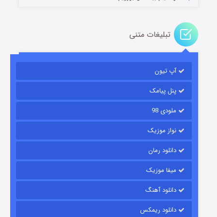
تبلیغات متنی
باب اسفنجی فصل ۱۷
آپ تیون
6 (زیرنویس)
قسمت
منتشر شد
پنل پیامک
ملودی 98
نواز موزیک
دانلود رمان
میفا موزیک
رویایی برای تو
دانلود آهنگ
15 (دوبله)
قسمت
منتشر شد
دانلود ریمکس