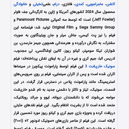
اکشن
،
ماجراجویی
،
کمدی
، فانتزی،
درام
، علمی‌
تخیلی
و
خانوادگی
محصول سال 2024 کشورهای آمریکا و ژاپن به کارگردانی جف فاولر
(Jeff Fowler) است که توسط سه کمپانی‌ Paramount Pictures و
Sega Sammy Group و Original Film تولید شد؛ فیلمنامه این
فیلم را نیز پت کیسی، جاش میلر و جان ویتینگتون به صورت
مشترک، به نگارش درآورده و هنرمندانی همچون جیمز مارسدن، بن
شوارتز، تیکا سومپتر، کیانو ریوز، کالین اوشاگنسی، لی مجدوب،
ادریس البا، جیم کری و غیره در آن به ایفای نقش پرداخته‌اند؛ فیلم
سونیک خارپشت 3
این فیلم توسط پارامونت پیکچرز در سینماها
اکران شده است و پس از اکران سینمایی، فیلم بر روی سرویس‌های
استریمینگ مانند پارامونت پلاس در دسترس قرار گرفت. در این
قسمت، سونیک، تیلز و ناکلز با دشمنی جدید به نام شدو خارپشت
مواجه می‌شوند که با دانشمندان دیوانه، ایوو و جرالد روباتنیک،
متحد شده است تا از بشریت انتقام بگیرد. این فیلم نقدهای مثبتی
دریافت کرده و به‌ویژه بازی جیم کری و کیانو ریوز مورد تحسین قرار
گرفته است. این فیلم از عناصر بازی‌های «سونیک ادونچر ۲» (۲۰۰۱)
و «شدو خارپشت» (۲۰۰۵) الهام گرفته است. موسیقی فیلم توسط