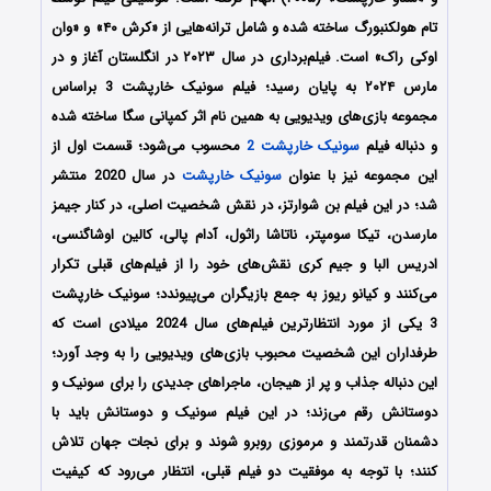
تام هولکنبورگ ساخته شده و شامل ترانه‌هایی از «کرش ۴۰» و «وان
اوکی راک» است. فیلم‌برداری در سال ۲۰۲۳ در انگلستان آغاز و در
مارس ۲۰۲۴ به پایان رسید؛ فیلم سونیک خارپشت 3 براساس
مجموعه بازی‌های ویدیویی به همین نام اثر کمپانی سگا ساخته شده
و دنباله فیلم
سونیک خارپشت 2
محسوب می‌شود؛ قسمت اول از
این مجموعه نیز با عنوان
سونیک خارپشت
در سال 2020 منتشر
شد؛ در این فیلم بن شوارتز، در نقش شخصیت اصلی، در کنار جیمز
مارسدن، تیکا سومپتر، ناتاشا راثول، آدام پالی، کالین اوشاگنسی،
ادریس البا و جیم کری نقش‌های خود را از فیلم‌های قبلی تکرار
می‌کنند و کیانو ریوز به جمع بازیگران می‌پیوندد؛ سونیک خارپشت
3 یکی از مورد انتظارترین فیلم‌های سال 2024 میلادی است که
طرفداران این شخصیت محبوب بازی‌های ویدیویی را به وجد آورد؛
این دنباله جذاب و پر از هیجان، ماجراهای جدیدی را برای سونیک و
دوستانش رقم می‌زند؛ در این فیلم سونیک و دوستانش باید با
دشمنان قدرتمند و مرموزی روبرو شوند و برای نجات جهان تلاش
کنند؛ با توجه به موفقیت دو فیلم قبلی، انتظار می‌رود که کیفیت