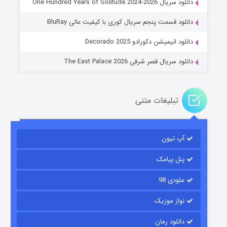
دانلود سریال One Hundred Years of Solitude 2024-2026
عملیات آپارتمان
دانلود قسمت پنجم سریال کوری با کیفیت عالی BluRay
۲ (زیرنویس)
قسمت
منتشر شد
دانلود انیمیشن دکورادو Decorado 2025
دانلود سریال قصر شرقی The East Palace 2026
تبلیغات متنی
آپ تیون
مردگان متحرک: شهر مرده ۳
۲ (زیرنویس)
قسمت
منتشر شد
پنل پیامک
ملودی 98
نواز موزیک
دانلود رمان