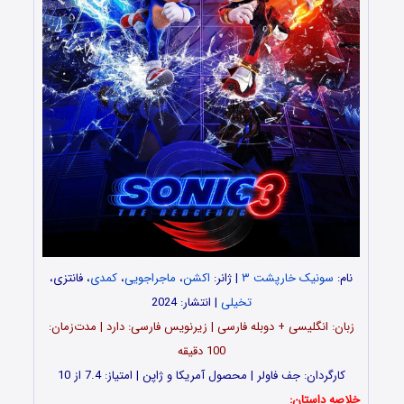
نام:
سونیک خارپشت ۳
| ژانر:
اکشن
،
ماجراجویی
،
کمدی
، فانتزی،
تخیلی
| انتشار: 2024
زبان: انگلیسی + دوبله فارسی | زیرنویس فارسی: دارد | مدت‌زمان:
100 دقیقه
کارگردان: جف فاولر | محصول آمریکا و ژاپن | امتیاز: 7.4 از 10
خلاصه داستان: