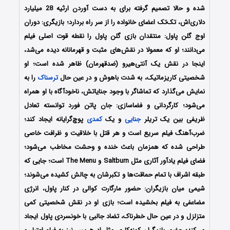
شده و حالا تصمیم گرفته برای به دست آوردن ارثیه 28 میلیارد
دلاری‌اش، تک‌تک اعضای خانواده را از سر راه بردارد؛ بازیگری: دوران
اوج گلن پاول: منتقدان بازی گلن پاول را نقطه قوت اصلی فیلم
می‌دانند؛ او که معمولا در نقش‌های مثبت و قهرمانانه دیده می‌شد،
اینجا در نقش یک آنتی‌هیرو (ضدقهرمان) ظاهر شده است؛ او
شخصیتی کاریزماتیک، به شدت باهوش و در عین حال
ترسناک
را به
نمایش می‌گذارد که تماشاگر با وجود جنایاتش، ناخودآگاه با او همراه
می‌شود؛ کارگردانی و فضاسازی: جان پاتن فورد توانسته تعادل
ظریفی بین یک تریلر
جنایی
و یک
کمدی
پوچ‌گرایانه ایجاد کند؛
ضرب‌آهنگ فیلم سریع است و هر قتل با خلاقیت و ظرافت خاصی
طراحی شده که همزمان باعث خنده و وحشت مخاطب می‌شود؛
فضای فیلم یادآور آثاری مثل Saltburn و The Menu است؛ جایی که
طبقه اشراف با تمام حماقت‌ها و تکبرشان به چالش کشیده می‌شوند؛
شیمی میان بازیگران: حضور مارگارت کوالی در کنار پاول، انرژی
مضاعفی به فیلم بخشیده است؛ بازی او در نقش شخصیتی کمی
متزلزل و در عین حال خطرناک، تضاد جالبی با خونسردی پاول ایجاد