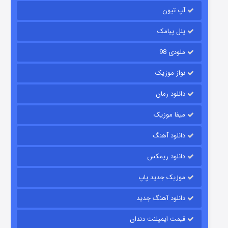
آپ تیون
۶ (زیرنویس)
قسمت
منتشر شد
پنل پیامک
ملودی 98
نواز موزیک
دانلود رمان
میفا موزیک
رویایی برای تو
دانلود آهنگ
۱۵ (دوبله)
قسمت
منتشر شد
دانلود ریمکس
موزیک جدید پاپ
دانلود آهنگ جدید
قیمت ایمپلنت دندان