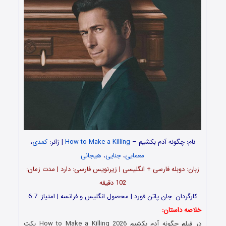
نام: چگونه آدم بکشیم –
How to Make a Killing
| ژانر:
کمدی
،
معمایی
،
جنایی
،
هیجانی
زبان: دوبله فارسی + انگلیسی | زیرنویس فارسی: دارد | مدت زمان:
102 دقیقه
کارگردان: جان پاتن فورد | محصول انگلیس و فرانسه | امتیاز: 6.7
خلاصه داستان:
در فیلم چگونه آدم بکشیم How to Make a Killing 2026 بکت