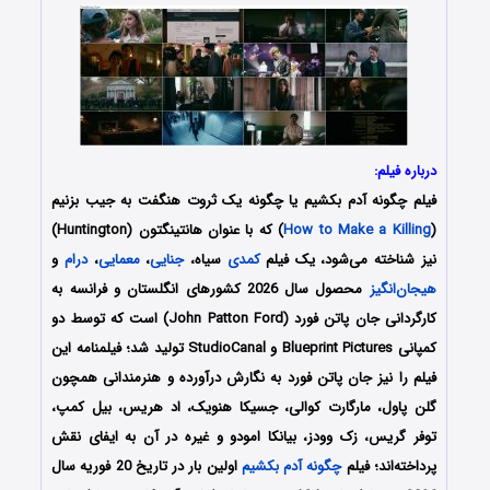
درباره فیلم:
فیلم چگونه آدم بکشیم یا چگونه یک ثروت هنگفت به جیب بزنیم
(
How to Make a Killing
) که با عنوان هانتینگتون (Huntington)
نیز شناخته می‌شود، یک فیلم
کمدی
سیاه،
جنایی
،
معمایی
،
درام
و
هیجان‌انگیز
محصول سال 2026 کشورهای انگلستان و فرانسه به
کارگردانی جان پاتن فورد (John Patton Ford) است که توسط دو
کمپانی‌ Blueprint Pictures و StudioCanal تولید شد؛ فیلمنامه این
فیلم را نیز جان پاتن فورد
به نگارش درآورده و هنرمندانی همچون
گلن پاول، مارگارت کوالی، جسیکا هنویک، اد هریس، بیل کمپ،
توفر گریس، زک وودز، بیانکا امودو
و غیره در آن به ایفای نقش
پرداخته‌اند؛ فیلم
چگونه آدم بکشیم
اولین بار در تاریخ 20 فوریه سال