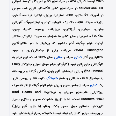
2026 توسط کمپانی‌ A24 در سینماهای کشور آمریکا و توسط کمپانی
StudioCanal UK در سینماهای کشور انگلستان اکران شد، سپس
در آمریکا، انگلستان، کانادا، استرالیا، برزیل، ایتالیا، فرانسه، آلمان،
بلژیک، سوئد، فنلاند، دانمارک، تایوان، تونس، لوکزامبورگ، آفریقای
جنوبی، سوئیس، آرژانتین، نیوزیلند، روسیه، کلمبیا، چین،
هنگ‌کنگ، اسپانیا و سایر کشورها همزمان به صورت اینترنتی منتشر
گردید؛
فیلم چگونه آدم بکشیم که پیش‌تر با نام هانتینگتون
Huntington شناخته می‌شد، یکی از جنجالی‌ترین و مورد
انتظارترین آثار
کمدی
سیاه و
جنایی
سال 2026 است؛ این فیلم به
کارگردانی جان پاتن فورد (کارگردان فیلم موفق امیلی جنایتکار Emily
the Criminal) و بازی درخشان گلن پاول، نگاهی گزنده و بی‌رحمانه
به موضوع شکاف طبقاتی و طمع
خانوادگی
دارد؛
نقد و بررسی کلی:
یک
کمدی
سیاه از جنس خون و پول: فیلم الهام گرفته از اثر کلاسیک
بریتانیایی قلب‌های مهربان و نیم‌تاج‌ها Kind Hearts and
Coronets 1949 است، اما با تزریق خشونت مدرن و طنزی بسیار
تاریک‌تر؛ داستان حول محور بکت رد‌فلو (با بازی گلن پاول)
می‌چرخد؛ مردی که از بدو تولد توسط خانواده بسیار ثروتمندش طرد