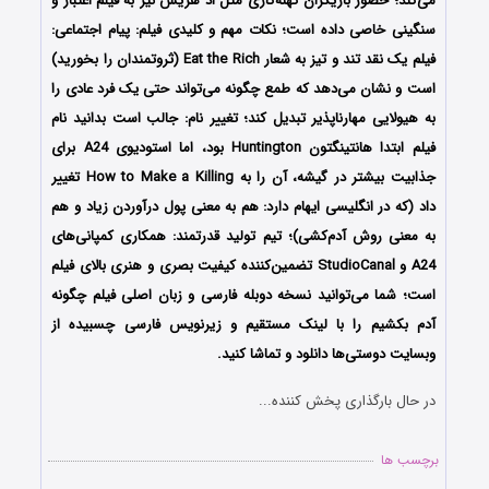
می‌کند؛ حضور بازیگران کهنه‌کاری مثل اد هریس نیز به فیلم اعتبار و
سنگینی خاصی داده است؛ نکات مهم و کلیدی فیلم: پیام اجتماعی:
فیلم یک نقد تند و تیز به شعار Eat the Rich (ثروتمندان را بخورید)
است و نشان می‌دهد که طمع چگونه می‌تواند حتی یک فرد عادی را
به هیولایی مهارناپذیر تبدیل کند؛ تغییر نام: جالب است بدانید نام
فیلم ابتدا هانتینگتون Huntington بود، اما استودیوی A24 برای
جذابیت بیشتر در گیشه، آن را به How to Make a Killing تغییر
داد (که در انگلیسی ایهام دارد: هم به معنی پول درآوردن زیاد و هم
به معنی روش آدم‌کشی)؛ تیم تولید قدرتمند: همکاری کمپانی‌های
A24 و StudioCanal تضمین‌کننده کیفیت بصری و هنری بالای فیلم
است؛
شما می‌توانید نسخه دوبله فارسی و زبان اصلی فیلم چگونه
آدم بکشیم را با ‌لینک مستقیم و زیرنویس فارسی چسبیده از
وبسایت دوستی‌ها دانلود و تماشا کنید.
در حال بارگذاری پخش کننده...
برچسب ها