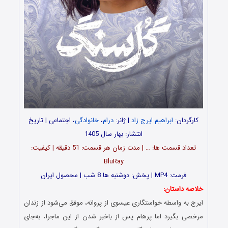
کارگردان:
ابراهیم ایرج زاد
| ژانر:
درام
،
خانوادگی
، اجتماعی | تاریخ
انتشار: بهار سال 1405
تعداد قسمت ها: … | مدت زمان هر قسمت: 51 دقیقه | کیفیت:
BluRay
فرمت: MP4 | پخش: دوشنبه ها 8 شب | محصول ایران
خلاصه داستان:
ایرج به واسطه خواستگاری عیسوی از پروانه، موفق می‌شود از زندان
مرخصی بگیرد اما پرهام پس از باخبر شدن از این ماجرا، به‌جای