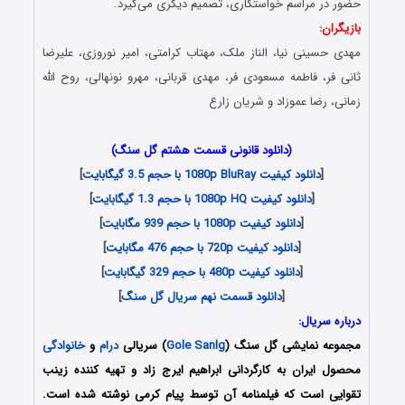
حضور در مراسم خواستگاری، تصمیم دیگری می‌گیرد.
بازیگران:
مهدی حسینی نیا، الناز ملک، مهتاب کرامتی، امیر نوروزی، علیرضا
ثانی فر، فاطمه مسعودی فر، مهدی قربانی، مهرو نونهالی، روح الله
زمانی، رضا عموزاد و شریان زارع
(دانلود قانونی قسمت هشتم گل سنگ)
[
دانلود کیفیت 1080p BluRay با حجم 3.5 گیگابایت
]
[
دانلود کیفیت 1080p HQ با حجم 1.3 گیگابایت
]
[
دانلود کیفیت 1080p با حجم 939 مگابایت
]
[
دانلود کیفیت 720p با حجم 476 مگابایت
]
[
دانلود کیفیت 480p با حجم 329 گیگابایت
]
[
دانلود قسمت نهم سریال گل سنگ
]
درباره سریال:
مجموعه نمایشی گل سنگ (
Gole Sanlg
) سریالی
درام
و
خانوادگی
محصول ایران به کارگردانی ابراهیم ایرج زاد و تهیه کننده زینب
تقوایی است که فیلمنامه آن توسط پیام کرمی نوشته شده است.