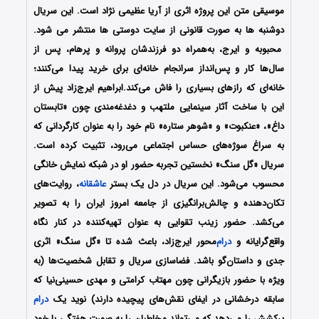
موسیقی متن این پروژه اثری از آریا عظیمی نژاد است. این سریال
دوشنبه ها به صورت قانونی از سایت دوستی ها منتشر می شود.
محبوبه و ایرج، به‌همراه دو فرزندشان پروانه و پرهام، پس از
سال‌ها کار و پس‌انداز سرانجام خانه‌ای برای خرید پیدا می‌کنند؛
خانه‌ای که رازهای بسیاری را فاش می‌کند.ابراهیم ایرج‌زاد پیش از
این با ساخت آثار سینمایی ملتهب و دغدغه‌مندی چون «تابستان
داغ»، «عنکبوت» و «شوهر ستاره» نام خود را به عنوان کارگردانی که
به سراغ سوژه‌های حساس اجتماعی می‌رود، تثبیت کرده است.
سریال «گل سنگ» نخستین تجربه حضور او در شبکه نمایش خانگی
محسوب می‌شود. این سریال در دل یک بستر
عاشقانه
، روایت‌های
تکان‌دهنده و چالش‌برانگیزی از جامعه امروز ایران را به تصویر
می‌کشد. حضور زینب تقوایی به عنوان تهیه‌کننده در کنار نگاه
واقع‌گرایانه و
درام
‌محور ایرج‌زاد، باعث شده تا «گل سنگ» اثری
جدی و داستان‌گو باشد. فضاسازی سریال و تقابل شخصیت‌ها (به
ویژه با حضور بازیگرانی چون مهتاب کرامتی و مهدی حسینی‌نیا که
سابقه درخشانی در ایفای نقش‌های پیچیده دارند) نوید یک
درام
پرکشش را می‌دهد که می‌تواند مخاطبان را به صورت هفتگی با خود