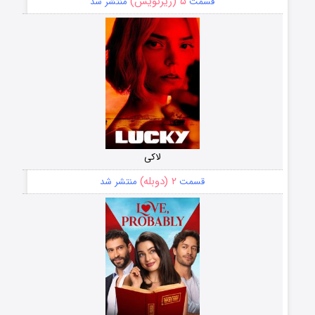
۵ (زیرنویس)
قسمت
منتشر شد
لاکی
۲ (دوبله)
قسمت
منتشر شد