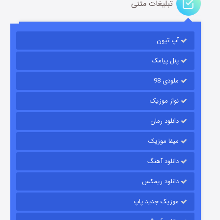
تبلیغات متنی
مردگان متحرک: شهر مرده ۳
۲ (زیرنویس)
قسمت
منتشر شد
آپ تیون
پنل پیامک
ملودی 98
نواز موزیک
دانلود رمان
میفا موزیک
شکست استوارت در نجات جهان
دانلود آهنگ
۷ (زیرنویس)
قسمت
منتشر شد
دانلود ریمکس
موزیک جدید پاپ