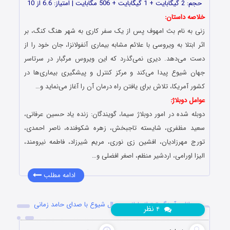
حجم: 2 گیگابایت + 1 گیگابایت + 506 مگابایت | امتیاز: 6.6 از 10
خلاصه داستان:
زنی به نام بث امهوف پس از یک سفر کاری به شهر هنگ کنگ، بر
اثر ابتلا به ویروسی با علائم مشابه بیماری آنفولانزا، جان خود را از
دست می‌‎دهد. دیری نمی‌گذرد که این ویروس مرگبار در سرتاسر
جهان شیوع پیدا می‌کند و مرکز کنترل و پیشگیری بیماری‌ها در
کشور آمریکا، تلاش برای یافتن راه درمان آن را آغاز می‌نماید و…
عوامل دوبلاژ:
دوبله شده در امور دوبلاژ سیما، گویندگان: زنده یاد حسین عرفانی،
سعید مظفری، شایسته تاجبخش، زهره شکوفنده، ناصر احمدی،
تورج مهرزادیان، افشین زی نوری، مریم شیرزاد، فاطمه نیرومند،
الیزا اورامی، اردشیر منظم، اصغر افضلی و…
ادامه مطلب
دانلود آهنگ تیتراژ پایانی سریال شیوع با صدای حامد زمانی
نظر
۴