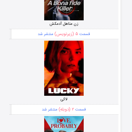
زن متاهل آدمکش
۵ (زیرنویس)
قسمت
منتشر شد
لاکی
۲ (دوبله)
قسمت
منتشر شد