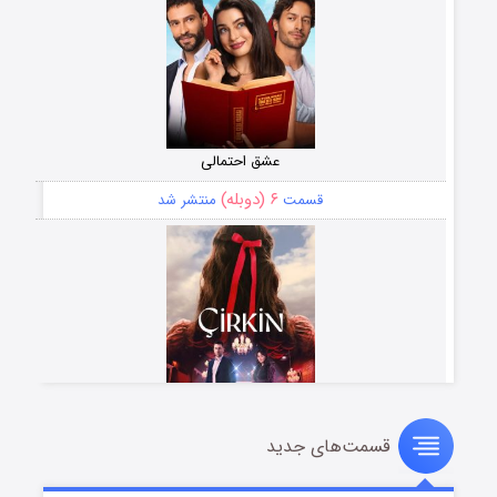
عشق احتمالی
۶ (دوبله)
قسمت
منتشر شد
قسمت‌های جدید
سریال زشت
۵ (زیرنویس)
قسمت
منتشر شد