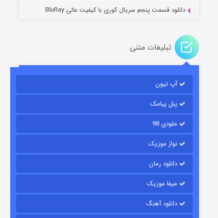
دانلود قسمت پنجم سریال کوری با کیفیت عالی BluRay
تبلیغات متنی
مردگان متحرک: شهر مرده ۳
آپ تیون
۲ (زیرنویس)
قسمت
منتشر شد
پنل پیامک
ملودی 98
نواز موزیک
دانلود رمان
میفا موزیک
شکست استوارت در نجات جهان
دانلود آهنگ
۷ (زیرنویس)
قسمت
منتشر شد