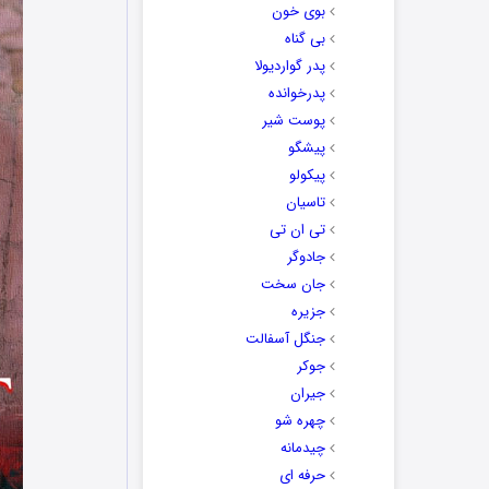
بوی خون
بی گناه
پدر گواردیولا
پدرخوانده
پوست شیر
پیشگو
پیکولو
تاسیان
تی ان تی
جادوگر
جان سخت
جزیره
جنگل آسفالت
جوکر
جیران
چهره شو
چیدمانه
حرفه ای