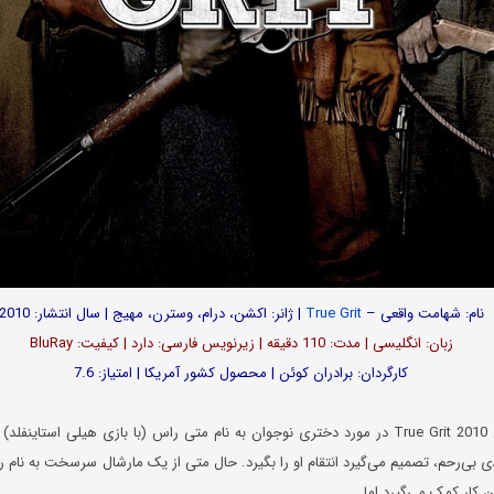
نام: شهامت واقعی –
True Grit
| ژانر: اکشن، درام، وسترن، مهیج | سال انتشار: 2010
زبان: انگلیسی | مدت‌: 110 دقیقه | زیرنویس فارسی: دارد | کیفیت: BluRay
کارگردان: برادران کوئن | محصول کشور آمریکا | امتیاز: 7.6
فیلم شهامت واقعی True Grit 2010 در مورد دختری نوجوان به نام متی راس (با بازی هیلی اس
ی‌رحم، تصمیم می‌گیرد انتقام او را بگیرد. حال متی از یک مارشال سرسخت‌ به نام رو
 کار کمک می‌گیرد اما…