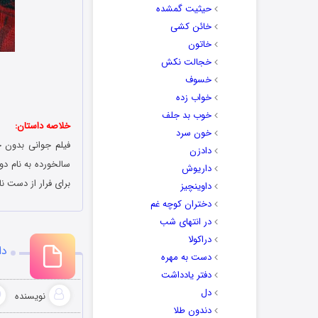
حیثیت گمشده
خائن کشی
خاتون
خجالت نکش
خسوف
خواب زده
خوب بد جلف
خلاصه داستان:
خون سرد
دادزن
سالخورده به نام دو
داریوش
برای فرار از دست نا
داوینچیز
دختران کوچه غم
در انتهای شب
دراکولا
دان
دست به مهره
دفتر یادداشت
دل
نویسنده
دندون طلا