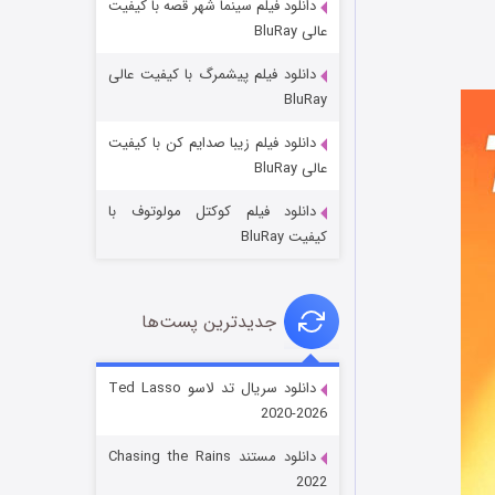
دانلود فیلم سینما شهر قصه با کیفیت
عالی BluRay
دانلود فیلم پیشمرگ با کیفیت عالی
BluRay
دانلود فیلم زیبا صدایم کن با کیفیت
جادوگری در مغولستان
عالی BluRay
۱۴ (زیرنویس)
قسمت
منتشر شد
دانلود فیلم کوکتل مولوتوف با
کیفیت BluRay
جدیدترین پست‌ها
دانلود سریال تد لاسو Ted Lasso
2020-2026
باب اسفنجی فصل ۱۷
دانلود مستند Chasing the Rains
۶ (زیرنویس)
قسمت
منتشر شد
2022