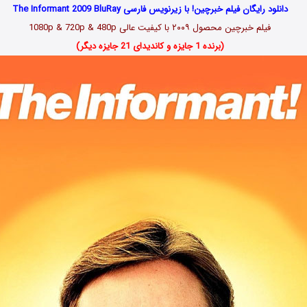
دانلود رایگان فیلم خبرچین! با زیرنویس فارسی The Informant 2009 BluRay
فیلم خبرچین محصول ۲۰۰۹ با کیفیت عالی 1080p & 720p & 480p
(برنده 1 جایزه و کاندیدای 21 جایزه دیگر)