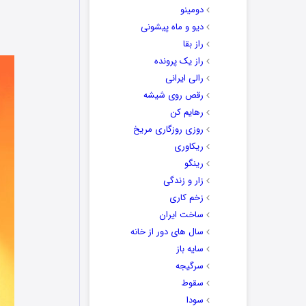
دومینو
دیو و ماه پیشونی
راز بقا
راز یک پرونده
رالی ایرانی
رقص روی شیشه
رهایم کن
روزی روزگاری مریخ
ریکاوری
رینگو
زار و زندگی
زخم کاری
ساخت ایران
سال های دور از خانه
سایه باز
سرگیجه
سقوط
سودا