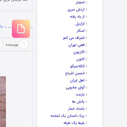
احضار
ارتش سری
از یاد رفته
ازازیل
دان
اسکار
اعتراف می کنم
نویسنده
افعی تهران
اکازیون
اکنون
الکلاسیکو
انجمن اشباح
اهل ایران
آوای جادویی
بازنده
بالش ها
بامداد خمار
برتا: داستان یک اسلحه
بلیط یک‌‌ طرفه