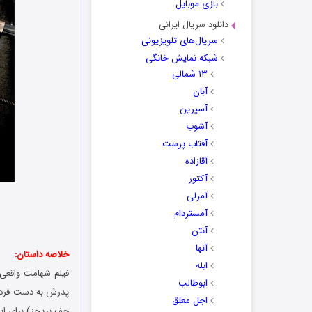
بازی موبایل
دانلود سریال ایرانی
سریال‌های تلویزیونی
شبکه نمایش خانگی
۱۳ شمالی
آبان
آسپرین
آشوب
آفتاب پرست
آقازاده
آکتور
آمرلی
آمستردام
آنتن
آنها
خلاصه داستان:
ابله
ابوطالب
پدرش به دست فردی ب
اجل معلق
جف بریجز) برای این