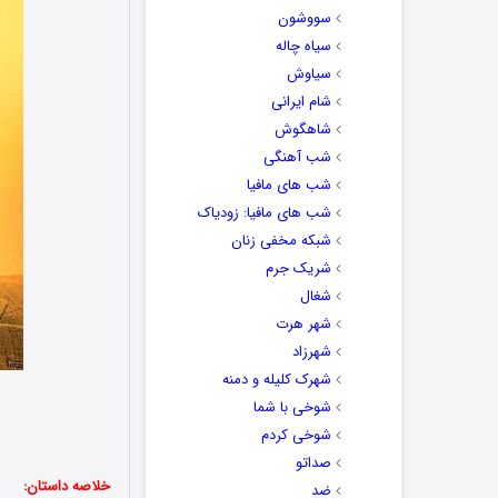
سووشون
سیاه چاله
سیاوش
شام ایرانی
شاهگوش
شب آهنگی
شب های مافیا
شب های مافیا: زودیاک
شبکه مخفی زنان
شریک جرم
شغال
شهر هرت
شهرزاد
شهرک کلیله و دمنه
شوخی با شما
شوخی کردم
صداتو
خلاصه داستان:
ضد