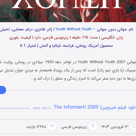
نام: جوانی بدون جوانی –
Youth Without Youth
| ژانر: فانتزی، درام، معمایی، تخیلی
زبان: انگلیسی | مدت‌: 116 دقیقه | زیرنویس فارسی: دارد | کیفیت: بلوری
محصول آمریکا، رومانی، فرانسه، ایتالیا و آلمان | امتیاز: 6.1
فیلم جوانی بدون جوانی Youth Without Youth 2007 در اواخر دهه 0
مینیک (با بازی تیم راث) است که پس از یک رویداد فاجعه‌بار به مردی جوان تبدیل م
زی‌ها به دور دنیا سفر می‌کند تا اسرار زندگی و عشق را درک کند و…
لود فیلم خبرچین! The Informant! 2009
۱۲ فروردین ۱۴۰۳
زیرنویس فارسی
۱۲۴۸۸ بازدید