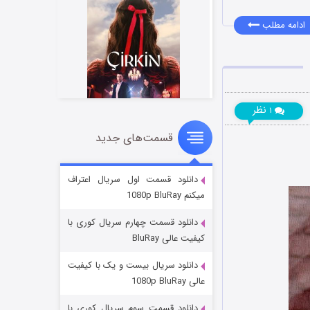
ادامه مطلب
نظر
۱
قسمت‌های جدید
سریال زشت
۲ (زیرنویس)
قسمت
منتشر شد
دانلود قسمت اول سریال اعتراف
میکنم 1080p BluRay
دانلود قسمت چهارم سریال کوری با
کیفیت عالی BluRay
دانلود سریال بیست و یک با کیفیت
عالی 1080p BluRay
دانلود قسمت سوم سریال کوری با