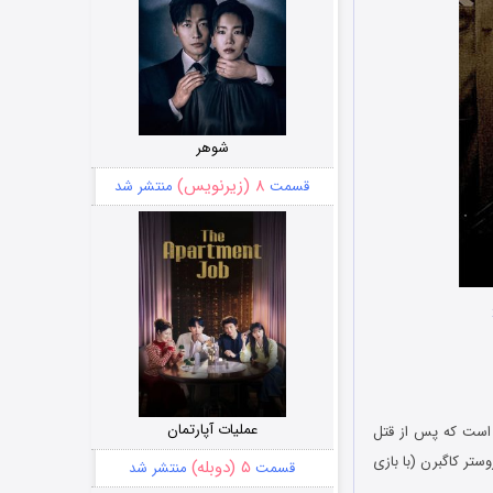
شوهر
۸ (زیرنویس)
قسمت
منتشر شد
عملیات آپارتمان
تاینفلد) است که پس از قتل
ستر کاگبرن (با بازی
۵ (دوبله)
قسمت
منتشر شد