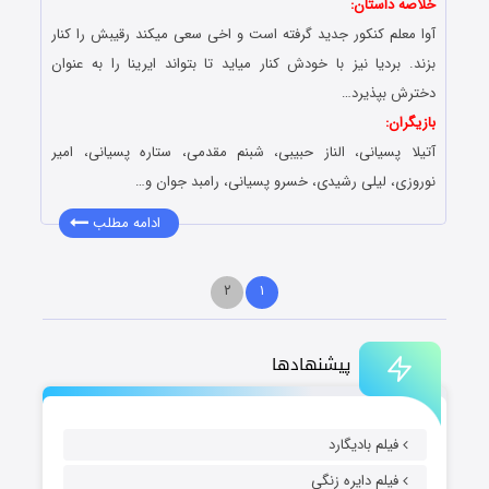
خلاصه داستان:
آوا معلم کنکور جدید گرفته است و اخى سعى میکند رقیبش را کنار
بزند. بردیا نیز با خودش کنار میاید تا بتواند ایرینا را به عنوان
دخترش بپذیرد…
بازیگران:
آتیلا پسیانی، الناز حبیبی، شبنم مقدمی، ستاره پسیانی، امیر
نوروزی، لیلی رشیدی، خسرو پسیانی، رامبد جوان و…
ادامه مطلب
۲
۱
پیشنهادها
فیلم بادیگارد
فیلم دایره زنگی