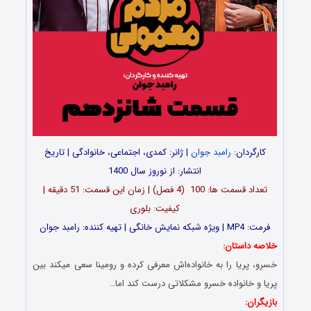
کارگردان:
رامبد جوان
| ژانر: کمدی، اجتماعی، خانوادگی | تاریخ
انتشار: از نوروز سال 1400
تعداد قسمت ها: 100 (4 فصل) | زمان این قسمت: 51 دقیقه |
کیفیت: بلوری
فرمت: MP4 | ویژه شبکه نمایش خانگی | تهیه کننده: رامبد جوان
خلاصه داستان:
خسرو، پریا را به خانواده‌اش معرفی کرده و رومینا سعی میکند بین
پریا و خانواده خسرو مشکلاتی درست کند اما…
بازیگران: