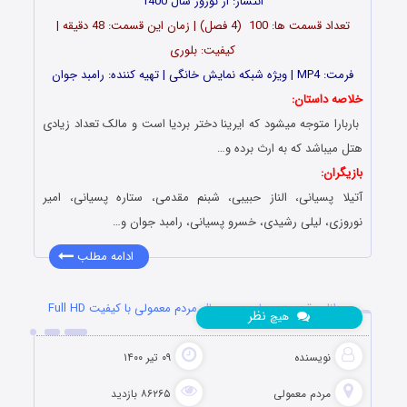
انتشار: از نوروز سال 1400
تعداد قسمت ها: 100 (4 فصل) | زمان این قسمت: 48 دقیقه |
کیفیت: بلوری
فرمت: MP4 | ویژه شبکه نمایش خانگی | تهیه کننده: رامبد جوان
خلاصه داستان:
باربارا متوجه میشود که ایرینا دختر بردیا است و مالک تعداد زیادی
هتل میباشد که به ارث برده و…
بازیگران:
آتیلا پسیانی، الناز حبیبی، شبنم مقدمی، ستاره پسیانی، امیر
نوروزی، لیلی رشیدی، خسرو پسیانی، رامبد جوان و…
ادامه مطلب
دانلود قسمت چهاردهم سریال مردم معمولی با کیفیت Full HD
نظر
هیچ
نویسنده
۰۹ تیر ۱۴۰۰
مردم معمولی
۸۶۲۶۵ بازدید