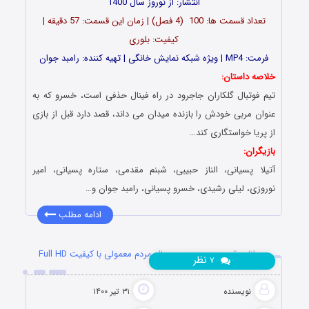
انتشار: از نوروز سال 1400
تعداد قسمت ها: 100 (4 فصل) | زمان این قسمت: 57 دقیقه |
کیفیت: بلوری
فرمت: MP4 | ویژه شبکه نمایش خانگی | تهیه کننده: رامبد جوان
خلاصه داستان:
تیم فوتبال گلکاران جاجرود در راه فینال حذفی است، خسرو که به
عنوان مربی خودش را بازنده میدان می داند، قصد دارد قبل از بازی
از پریا خواستگاری کند…
بازیگران:
آتیلا پسیانی، الناز حبیبی، شبنم مقدمی، ستاره پسیانی، امیر
نوروزی، لیلی رشیدی، خسرو پسیانی، رامبد جوان و…
ادامه مطلب
دانلود قسمت هجدهم سریال مردم معمولی با کیفیت Full HD
نظر
۷
نویسنده
۳۱ تیر ۱۴۰۰