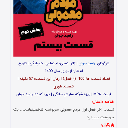
کارگردان:
رامبد جوان
| ژانر: کمدی، اجتماعی، خانوادگی | تاریخ
انتشار: از نوروز سال 1400
تعداد قسمت ها: 100 (4 فصل) | زمان این قسمت: 57 دقیقه |
کیفیت: بلوری
فرمت: MP4 | ویژه شبکه نمایش خانگی | تهیه کننده: رامبد جوان
خلاصه داستان:
قسمت آخر فصل اول مردم معمولی سرنوشت شخصیتهاست… یک
سرنوشت معمولی!
بازیگران: