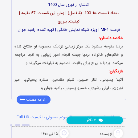
انتشار: از نوروز سال 1400
تعداد قسمت ها: 100 (4 فصل) | زمان این قسمت: 57 دقیقه |
کیفیت: بلوری
فرمت: MP4 | ویژه شبکه نمایش خانگی | تهیه کننده: رامبد جوان
خلاصه داستان:
بردیا متوجه میشود یک مرکز زیبایی نزدیک مجموعه او افتتاح شده
و خانم‌های خانواده بردیا جهت انجام امور زیبایی به آنجا مراجعه
میکنند. بردیا و ایرج برای رقابت، تصمیم به تبلیغات میگیرند و…
بازیگران:
آتیلا پسیانی، الناز حبیبی، شبنم مقدمی، ستاره پسیانی، امیر
نوروزی، لیلی رشیدی، خسرو پسیانی، رامبد جوان و…
ادامه مطلب
دانلود قسمت شانزدهم سریال مردم معمولی با کیفیت Full HD
نظر
۲
نویسنده
۱۵ تیر ۱۴۰۰