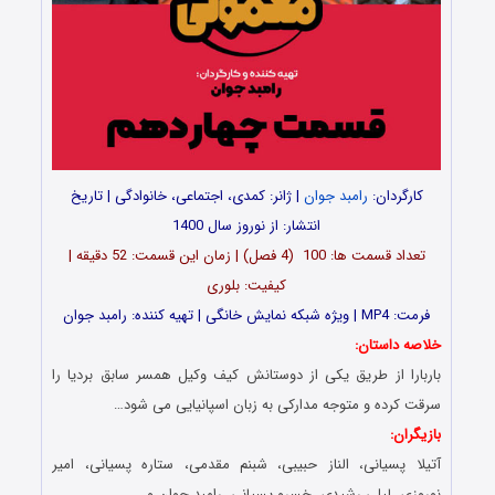
کارگردان:
رامبد جوان
| ژانر: کمدی، اجتماعی، خانوادگی | تاریخ
انتشار: از نوروز سال 1400
تعداد قسمت ها: 100 (4 فصل) | زمان این قسمت: 52 دقیقه |
کیفیت: بلوری
فرمت: MP4 | ویژه شبکه نمایش خانگی | تهیه کننده: رامبد جوان
خلاصه داستان:
باربارا از طریق یکی از دوستانش کیف وکیل همسر سابق بردیا را
سرقت کرده و متوجه مدارکی به زبان اسپانیایی می شود…
بازیگران:
آتیلا پسیانی، الناز حبیبی، شبنم مقدمی، ستاره پسیانی، امیر
نوروزی، لیلی رشیدی، خسرو پسیانی، رامبد جوان و…