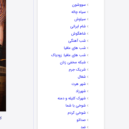
سووشون
سیاه چاله
سیاوش
شام ایرانی
شاهگوش
شب آهنگی
شب های مافیا
شب های مافیا: زودیاک
شبکه مخفی زنان
شریک جرم
شغال
شهر هرت
شهرزاد
شهرک کلیله و دمنه
شوخی با شما
شوخی کردم
کا
صداتو
ضد