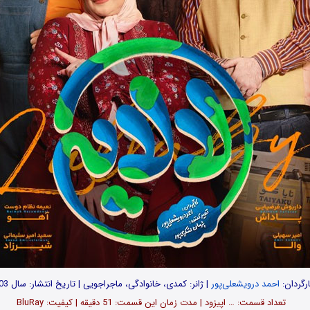
رگردان:
احمد درویشعلی‌پور
| ژانر: کمدی، خانوادگی، ماجراجویی | تاریخ انتشار: سال 1403
تعداد قسمت‌: … اپیزود | مدت زمان این قسمت: 51 دقیقه | کیفیت: BluRay