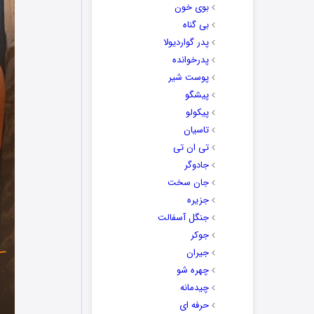
بوی خون
بی گناه
پدر گواردیولا
پدرخوانده
پوست شیر
پیشگو
پیکولو
تاسیان
تی ان تی
جادوگر
جان سخت
جزیره
جنگل آسفالت
جوکر
جیران
چهره شو
چیدمانه
حرفه ای