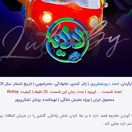
رگردان:
احمد درویشعلی‌پور
| ژانر: کمدی، خانوادگی، ماجراجویی | تاریخ انتشار: سال 1403
تعداد قسمت‌: … اپیزود | مدت زمان این قسمت: 52 دقیقه | کیفیت: BluRay
محصول ایران | ویژه نمایش خانگی | تهیه‌کننده: پژمان لشکری‌پور
 آوردن دفترچه قصد دارد با بر ملا کردن نقش پاداش، گلشن را در جریان اتفاقات پ
 سر دارد عملی کند…