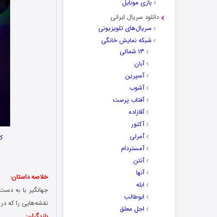
بازی موبایل
دانلود سریال ایرانی
سریال‌های تلویزیونی
شبکه نمایش خانگی
۱۳ شمالی
آبان
آسپرین
آشوب
آفتاب پرست
آقازاده
آکتور
آمرلی
کا
آمستردام
آنتن
آنها
خلاصه داستان:
ابله
جهانگیر با به دست
ابوطالب
نقشه‌هایی را که در
اجل معلق
بازیگران: