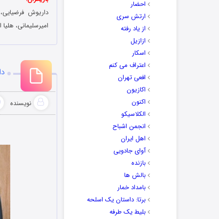
احضار
داریوش فرضیایی، 
ارتش سری
امیرسلیمانی، هلیا ا
از یاد رفته
ازازیل
اسکار
اعتراف می کنم
دا
افعی تهران
اکازیون
اکنون
نویسنده
الکلاسیکو
انجمن اشباح
اهل ایران
آوای جادویی
بازنده
بالش ها
بامداد خمار
برتا: داستان یک اسلحه
بلیط یک‌‌ طرفه