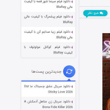
دانلود فیلم سینما شهر قصه با کیفیت
عالی BluRay
نظر
هیچ
دانلود فیلم پیشمرگ با کیفیت عالی
BluRay
دانلود فیلم زیبا صدایم کن با کیفیت
عملیات آپارتمان
عالی BluRay
۲ (زیرنویس)
قسمت
منتشر شد
دانلود فیلم کوکتل مولوتوف با
کیفیت BluRay
جدیدترین پست‌ها
دانلود سریال عشق چسبناک ما Our
Sticky Love 2026
مردگان متحرک: شهر مرده ۳
دانلود سریال زن متاهل آدمکش A
۲ (زیرنویس)
قسمت
منتشر شد
Bona Fide Killer 2026