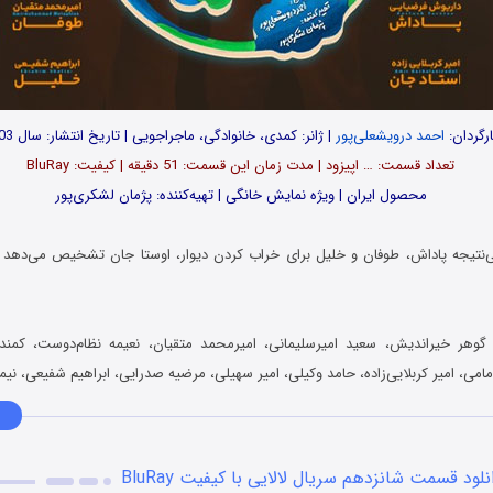
رگردان:
احمد درویشعلی‌پور
| ژانر: کمدی، خانوادگی، ماجراجویی | تاریخ انتشار: سال 1403
تعداد قسمت‌: … اپیزود | مدت زمان این قسمت: 51 دقیقه | کیفیت: BluRay
محصول ایران | ویژه نمایش خانگی | تهیه‌کننده: پژمان لشکری‌پور
بی‌نتیجه پاداش، طوفان و خلیل برای خراب کردن دیوار، اوستا جان تشخیص می‌دهد
گوهر خیراندیش، سعید امیرسلیمانی، امیرمحمد متقیان، نعیمه نظام‌دوست، کمند 
مامی، امیر کربلایی‌زاده، حامد وکیلی، امیر سهیلی، مرضیه صدرایی، ابراهیم شفیعی، نیما 
نلود قسمت شانزدهم سریال لالایی با کیفیت BluRay