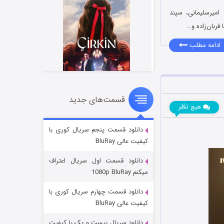
امیرسلیمانی، سپند
قربان‌زاده و…
ادامه مطلب
قسمت‌های جدید
سریال زشت
نظر
هیچ
۵ (زیرنویس)
قسمت
منتشر شد
دانلود قسمت پنجم سریال کوری با
کیفیت عالی BluRay
دانلود قسمت اول سریال اعتراف
میکنم 1080p BluRay
دانلود قسمت چهارم سریال کوری با
کیفیت عالی BluRay
دانلود سریال بیست و یک با کیفیت