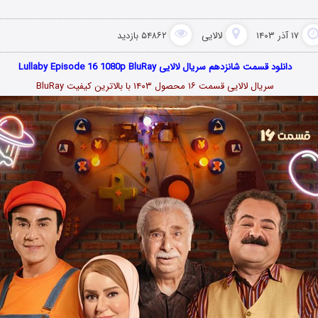
۱۷ آذر ۱۴۰۳
لالایی
۵۴۸۶۲ بازدید
دانلود قسمت شانزدهم سریال لالایی Lullaby Episode 16 1080p BluRay
سریال لالایی قسمت ۱۶ محصول ۱۴۰۳ با بالاترین کیفیت BluRay