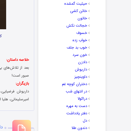
حیثیت گمشده
خائن کشی
خاتون
خجالت نکش
خسوف
کا
خواب زده
خوب بد جلف
خون سرد
خلاصه داستان:
دادزن
بعد از تلاش‌های 
داریوش
صبور است!
داوینچیز
بازیگران:
دختران کوچه غم
در انتهای شب
داریوش فرضیایی، 
دراکولا
امیرسلیمانی، هلیا ا
دست به مهره
دفتر یادداشت
دل
دا
دندون طلا