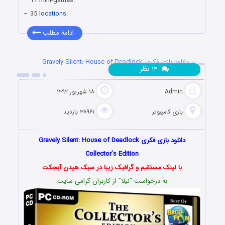
– 11 mini-games.
– 35
locations.
ادامه مطلب
دانلود بازی فکری Gravely Silent: House of Deadlock
نظر
۱۴
Collector’s Edition
Admin
۱۸ شهریور ۱۳۹۲
بازی کامپیوتر
۳۸۹۶۱ بازدید
دانلود بازی فکری Gravely Silent: House of Deadlock
Collector’s Edition
با لینک مستقیم و گرافیک زیبا در سبک هیدن آبجکت
به درخواست “لیلا” از کاربران گرامی سایت