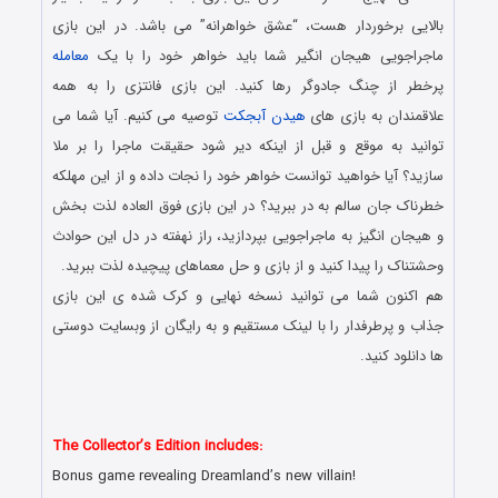
بالایی برخوردار هست، “عشق خواهرانه” می باشد. در این بازی
ماجراجویی هیجان انگیر شما باید خواهر خود را با یک
معامله
پرخطر از چنگ جادوگر رها کنید. این بازی فانتزی را به همه
علاقمندان به بازی های
هیدن آبجکت
توصیه می کنیم. آیا شما می
توانید به موقع و قبل از اینکه دیر شود حقیقت ماجرا را بر ملا
سازید؟ آیا خواهید توانست خواهر خود را نجات داده و از این مهلکه
خطرناک جان سالم به در ببرید؟ در این بازی فوق العاده لذت بخش
و هیجان انگیز به ماجراجویی بپردازید، راز نهفته در دل این حوادث
وحشتناک را پیدا کنید و از بازی و حل معماهای پیچیده لذت ببرید.
هم اکنون شما می توانید نسخه نهایی و کرک شده ی این بازی
جذاب و پرطرفدار را با لینک مستقیم و به رایگان از وبسایت دوستی
ها دانلود کنید.
دانلود رایگان بازی کامپیوتر در سبک پیدا کردن اشیاء مخفی با لینک
مستقیم
The Collector’s Edition includes:
Bonus game revealing Dreamland’s new villain!