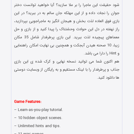
شود حقیقت این ماجرا را بر ملا سازید؟ آیا خواهید توانست دختر
جوان را نجات داده و از این مهلکه جان سالم به در ببرید؟ در این
بازی فوق العاده لذت بخش و هیجان انگیز به ماجراجویی بپردازید،
راز نهفته در دل این حوادث وحشتناک را پیدا کنید و از بازی و حل
معماهای پیچیده لذت ببرید. این بازی پرطرفدار شامل 35 مکان
زیبا، 10 صحنه هیدن آبجکت و همچنین بی نهایت امکان راهنمایی
و Hint را دارا می باشد.
هم اکنون شما می توانید نسخه نهایی و کرک شده ی این بازی
جذاب و پرطرفدار را با لینک مستقیم و به رایگان از وبسایت دوستی
ها دانلود کنید.
دانلود رایگان بازی کامپیوتر در سبک پیدا کردن اشیاء مخفی با لینک
مستقیم
Game Features:
– Learn-as-you-play tutorial.
– 10 hidden object scenes.
– Unlimited hints and tips.