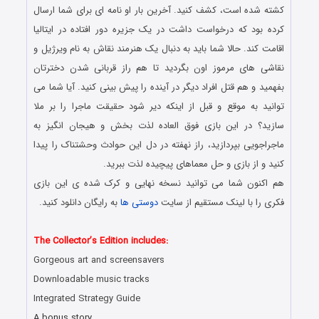
کشته شده است، کشف کنید. آخرین بار او نامه ای برای شما ارسال
کرده بود که درخواست داشت در یک جزیره دور افتاده در ایتالیا
اقامت کند. حالا شما باید به دنبال یک هنرمند نقاش به نام ویرژیل و
نقاشی های مرموز اون بگردید تا هم راز قربانی شدن دخترتان
بفهمید و هم قتل افراد دیگر در آینده را پیش بینی کنید. آیا شما می
توانید به موقع و قبل از اینکه دیر شود حقیقت ماجرا را بر ملا
سازید؟ در این بازی فوق العاده لذت بخش و هیجان انگیز به
ماجراجویی بپردازید، راز نهفته در دل این حوادث وحشتناک را پیدا
کنید و از بازی و حل معماهای پیچیده لذت ببرید.
هم اکنون شما می توانید نسخه نهایی و کرک شده ی این بازی
فکری را با لینک مستقیم از سایت
دوستی ها
به رایگان دانلود کنید.
دانلود رایگان بازی های هیدن آبجکت جدید همراه با لینک مستقیم
The Collector’s Edition includes:
Gorgeous art and screensavers
Downloadable music tracks
Integrated Strategy Guide
A bonus story