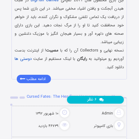
این بازی محصول سال 2011 کمپانی
BigFish Games
در سبک
هیدن آبجکت و یافتن اشیاء مخفی میباشد. در این بازی شما پس
از دریافت یک تماس تلفنی مشکوک و نگران کننده، باید از خواهر
خود محافظت کنید تا او را از مرگ نجات دهید. این بازی دارای
صحنه های دلهره آور و بسیار هیجان انگیز با موزیک دلنشین و
زیبایی میباشد.
نسخه نهایی و Collectors آن را که با
مصیبت
! از اینترنت بدست
آوردیم رو میتوانید به
رایگان
با لینک مستقیم از سایت
دوستی ها
دانلود کنید.
ادامه مطلب
دانلود بازی Cursed Fates: The Headless Horseman
نظر
۶
Admin
۱۰ شهریور ۱۳۹۲
بازی کامپیوتر
۴۶۷۳۹ بازدید