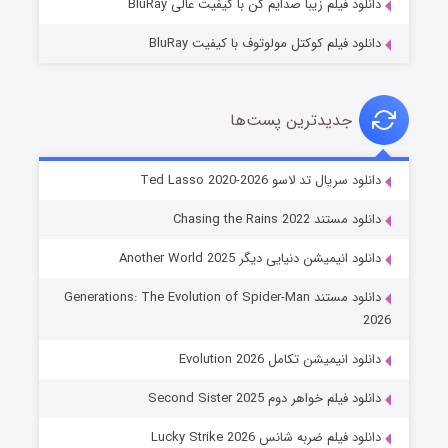
دانلود فیلم زیبا صدایم کن با کیفیت عالی BluRay
دانلود فیلم کوکتل مولوتوف با کیفیت BluRay
جدیدترین پست‌ها
خاندان اژدها فصل ۳
دانلود سریال تد لاسو Ted Lasso 2020-2026
۶ (زیرنویس)
قسمت
منتشر شد
دانلود مستند Chasing the Rains 2022
دانلود انیمیشن دنیایی دیگر Another World 2025
دانلود مستند Generations: The Evolution of Spider-Man
2026
دانلود انیمیشن تکامل Evolution 2026
دانلود فیلم خواهر دوم Second Sister 2025
جادوگری در مغولستان
دانلود فیلم ضربه شانس Lucky Strike 2026