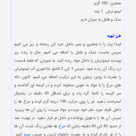
جعفری 100 گرم
لیمو ترش 1 عدد
نمک و فلفل به میزان لازم
طرز تهیه:
ابتدا پیاز را با جعفری و سیر داخل خرد کن ریخته و ریز می کنیم
سپس ماست، نمک و فلفل را اضافه می کنیم. حال با رنده ریز
پوست لیموترش را داخل مواد رنده کنید به صورتی که فقط قسمت
زرد رنگ آن رنده شود. سپس 1 الی 2 قاشق غذاخوری آب لیموترش
را همراه با روغن زیتون به این ترکیب اضافه می کنیم. اکنون تکه
های مرغ را با مواد به خوبی مخلوط کرده و در کیسه ای گذاشته و
سر کیسه را کاملا گره زده و برای حداقل 30 دقیقه در یخچال
استراحت دهید. فر را روی حرارت 190 درجه گرم کرده و مرغ ها را
داخل ظرف مورد نظر خود چیده و مواد مرینت را روی آن ها بریزید
سپس آن ها را با فویل پوشانده و داخل فر قرار دهید. در نهایت بعد
از حدود 45 الی 60 دقیقه زمانی که
مرغ
ها طلایی رنگ شدند آن ها
را از فر خارج کرده و به صورت دلخواه تزیین و سپس
سرو
کنید.