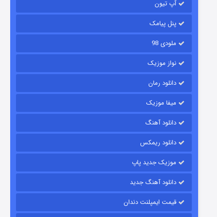
آپ تیون
مردگان متحرک: شهر مرده ۳
۲ (زیرنویس)
قسمت
منتشر شد
پنل پیامک
ملودی 98
نواز موزیک
دانلود رمان
میفا موزیک
دانلود آهنگ
شکست استوارت در نجات جهان
دانلود ریمکس
۷ (زیرنویس)
قسمت
منتشر شد
موزیک جدید پاپ
دانلود آهنگ جدید
قیمت ایمپلنت دندان