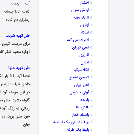
احضار
آب 1 پیمانه
ارتش سری
گلاب 1/3 پیمانه
از یاد رفته
زعفران دم کرده 4 قاشق غذاخوری
ازازیل
اسکار
طرز تهیه شربت:
اعتراف می کنم
برای درست کردن شر
افعی تهران
اجازه دهید شکر کام
اکازیون
اکنون
طرز تهیه حلوا:
الکلاسیکو
ابتدا آ
انجمن اشباح
داخل ظرف مورنظر خو
اهل ایران
آوای جادویی
در این مرحله آرد ا
بازنده
گلوله نشود. حال حر
بالش ها
زمانی که رنگ آرد ت
بامداد خمار
خرد حلوا برود. در
برتا: داستان یک اسلحه
جان
بلیط یک‌‌ طرفه