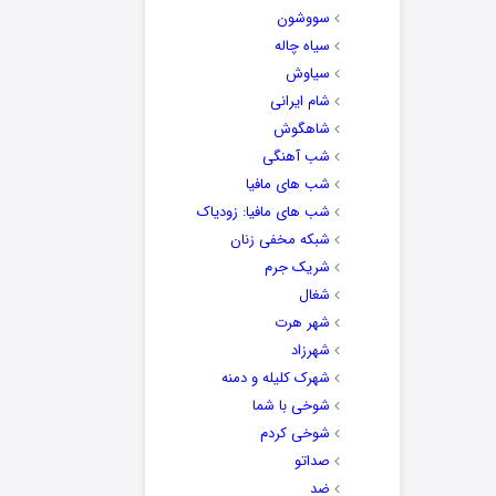
سووشون
سیاه چاله
سیاوش
شام ایرانی
شاهگوش
شب آهنگی
شب های مافیا
شب های مافیا: زودیاک
شبکه مخفی زنان
شریک جرم
شغال
شهر هرت
شهرزاد
شهرک کلیله و دمنه
شوخی با شما
شوخی کردم
صداتو
ضد