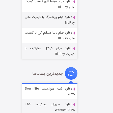
دانلود فیلم سینما شهر قصه با کیفیت
عالی BluRay
دانلود فیلم پیشمرگ با کیفیت عالی
BluRay
دانلود فیلم زیبا صدایم کن با کیفیت
جادوگری در مغولستان
عالی BluRay
۱۴ (زیرنویس)
قسمت
منتشر شد
دانلود فیلم کوکتل مولوتوف با
کیفیت BluRay
جدیدترین پست‌ها
دانلود فیلم سول‌میت Soulm8te
2026
باب اسفنجی فصل ۱۷
دانلود سریال وستی‌ها The
۶ (زیرنویس)
قسمت
منتشر شد
Westies 2026