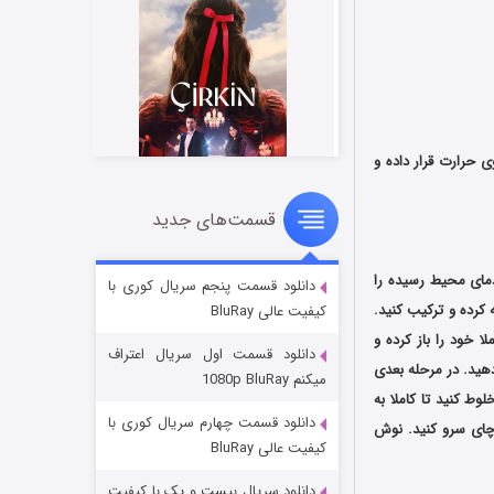
 حرارت قرار داده و
قسمت‌های جدید
سریال زشت
۲ (زیرنویس)
قسمت
منتشر شد
به دمای محیط رسیده را
دانلود قسمت پنجم سریال کوری با
کرده و ترکیب کنید.
کیفیت عالی BluRay
ا خود را باز کرده و
دانلود قسمت اول سریال اعتراف
دهید. در مرحله بعدی
میکنم 1080p BluRay
وط کنید تا کاملا به
دانلود قسمت چهارم سریال کوری با
 چای سرو کنید. نوش
کیفیت عالی BluRay
دانلود سریال بیست و یک با کیفیت