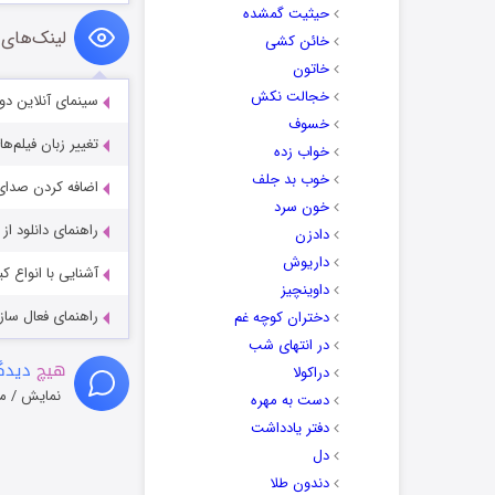
حیثیت گمشده
لینک‌های 
خائن کشی
خاتون
خجالت نکش
سینمای آنلاین دو
خسوف
تغییر زبان فیلم‌ها
خواب زده
خوب بد جلف
اضافه کردن صدای 
خون سرد
راهنمای دانلود ا
دادزن
داریوش
آشنایی با انواع ک
داوینچیز
راهنمای فعال سازی کیفیت R
دختران کوچه غم
در انتهای شب
هیچ
دیدگا
دراکولا
نمایش / م
دست به مهره
دفتر یادداشت
دل
دندون طلا