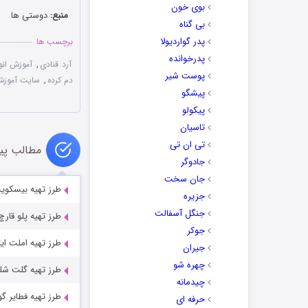
بوی خون
منبع:
دوستی ها
بی گناه
پدر گواردیولا
برچسب ها
پدرخوانده
آرد قنادی
,
آموزش انو
پوست شیر
دم کرده
,
سایت آموزش
پیشگو
پیکولو
تاسیان
تی ان تی
مطالب پی
جادوگر
جان سخت
طرز تهیه بیسکوی
جزیره
جنگل آسفالت
طرز تهیه پلو قارچ
جوکر
طرز تهیه املت ایت
جیران
چهره شو
طرز تهیه گلت شل
چیدمانه
طرز تهیه فطایر گ
حرفه ای