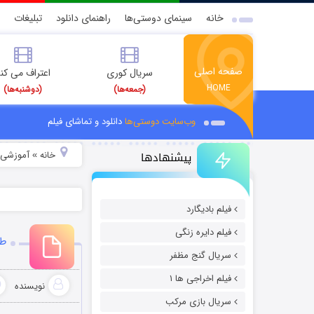
خانه
سینمای دوستی‌ها
راهنمای دانلود
تبلیغات
صفحه اصلی
سریال کوری
اعتراف می کن
HOME
(جمعه‌ها)
(دوشنبه‌ها)
وب‌سایت دوستی‌ها
دانلود و تماشای فیلم
پیشنهادها
خانه
آموزشی
»
»
فیلم بادیگارد
فیلم دایره زنگی
طر
سریال گنج مظفر
فیلم اخراجی ها ۱
نویسنده
سریال بازی مرکب