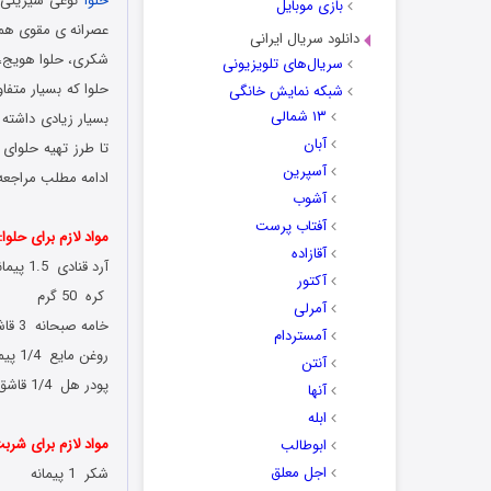
حلوا
نوعی شیرینی م
بازی موبایل
عصرانه ی مقوی همرا
دانلود سریال ایرانی
شکری، حلوا هویج، حل
سریال‌های تلویزیونی
حلوا که بسیار متفا
شبکه نمایش خانگی
۱۳ شمالی
بسیار زیادی داشته 
آبان
تا طرز تهیه حلوای
آسپرین
ادامه مطلب مراجعه
آشوب
آفتاب پرست
مواد لازم برای حلوا:
آقازاده
آرد قنادی 1.5 پیمانه
آکتور
کره 50 گرم
آمرلی
خامه صبحانه 3 قاشق سوپ خوری
آمستردام
روغن مایع 1/4 پیمانه
آنتن
پودر هل 1/4 قاشق چای خوری
آنها
ابله
مواد لازم برای شرب
ابوطالب
اجل معلق
شکر 1 پیمانه