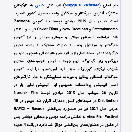
نام اصلی (
Mugge & vejfesten
) انیمیشنی
کمدی
به کارگردانی
مشترک آندرس مورگنتالر و میکائیل ولف محصول کشور دانمارک
است که در سال 2019 میلادی توسط سه کمپانی Zentropa
Entertainments و New Creations و Caviar Films تولید و منتشر
شد؛ فیلمنامه انیمیشن مونتی و مهمانی خیابانی را نیز آندرس
مورگنتالر و میکائیل ولف به صورت مشترک به رشته تحریر
درآورده‌اند؛ در نسخه اصلی این انیمیشن هنرمندانی همچون مارتین
بریگمن، یان گینتبرگ، ایبن جیجلی، لارس هجورتشاج، استاین
شرودر، نیکولای کوپرنیک، سوفی لیند لوریدسن، میا لینه، آندرس
مورگنتالر، استفانی پوتالیو و غیره به صداپیشگی به جای کاراکترهای
اصلی انیمیشن پرداخته‌اند؛ همچنین این انیمیشن اولین بار در
تاریخ 26 سپتامبر سال 2019 میلادی توسط Nordisk Film
Distribution در سینماهای کشور دانمارک اکران شد سپس در 18
مارس سال 2021 نیز در جشنواره بین‌المللی BAFICI – Buenos
Aires Film Festival به نمایش درآمد؛ مونتی و مهمانی خیابانی پس
از حضور در جشنواره‌های بین‌المللی موفق شد نامزد دریافت 4 جایزه