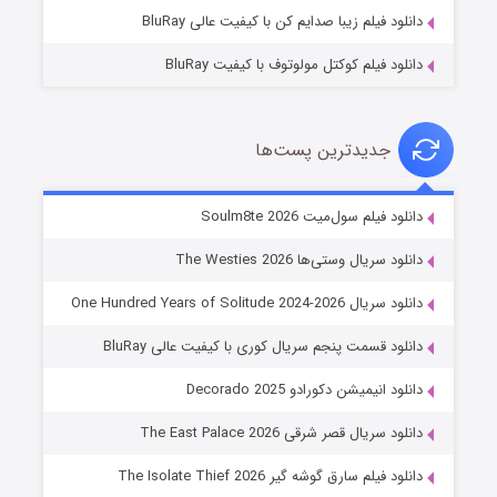
دانلود فیلم زیبا صدایم کن با کیفیت عالی BluRay
دانلود فیلم کوکتل مولوتوف با کیفیت BluRay
جدیدترین پست‌ها
خاندان اژدها فصل ۳
دانلود فیلم سول‌میت Soulm8te 2026
۶ (زیرنویس)
قسمت
منتشر شد
دانلود سریال وستی‌ها The Westies 2026
دانلود سریال One Hundred Years of Solitude 2024-2026
دانلود قسمت پنجم سریال کوری با کیفیت عالی BluRay
دانلود انیمیشن دکورادو Decorado 2025
دانلود سریال قصر شرقی The East Palace 2026
دانلود فیلم سارق گوشه گیر The Isolate Thief 2026
جادوگری در مغولستان