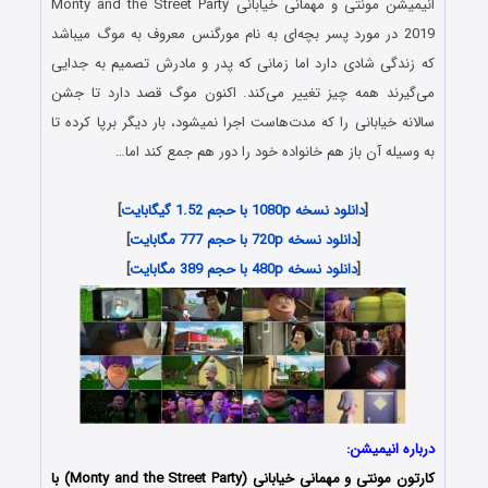
انیمیشن مونتی و مهمانی خیابانی Monty and the Street Party
2019 در مورد پسر بچه‌ای به نام مورگنس معروف به موگ میباشد
که زندگی شادی دارد اما زمانی که پدر و مادرش تصمیم به جدایی
می‌گیرند همه چیز تغییر می‌کند. اکنون موگ قصد دارد تا جشن
سالانه خیابانی را که مدت‌هاست اجرا نمیشود، بار دیگر برپا کرده تا
به وسیله آن باز هم خانواده خود را دور هم جمع کند اما…
[
دانلود نسخه 1080p با حجم 1.52 گیگابایت
]
[
دانلود نسخه 720p با حجم 777 مگابایت
]
[
دانلود نسخه 480p با حجم 389 مگابایت
]
درباره انیمیشن:
کارتون مونتی و مهمانی خیابانی (Monty and the Street Party) با