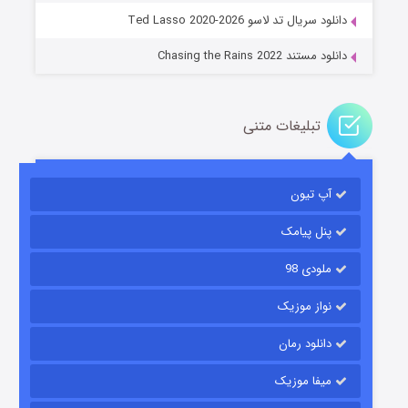
دانلود سریال تد لاسو Ted Lasso 2020-2026
دانلود مستند Chasing the Rains 2022
تبلیغات متنی
آپ تیون
باب اسفنجی فصل ۱۷
۶ (زیرنویس)
قسمت
منتشر شد
پنل پیامک
ملودی 98
نواز موزیک
دانلود رمان
میفا موزیک