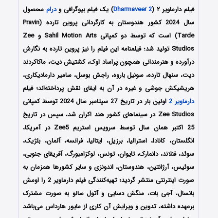
فیلم دارماویر ۲ (
Dharmaveer 2
) یک فیلم بیوگرافی و
درام
محصول
سال 2024 کشور هندوستان به کارگردانی پروین تارده (Pravin
Tarde) است که توسط دو کمپانی‌ Sahil Motion Arts و Zee
Studios تولید شد؛ فیلمنامه این فیلم را نیز پروین تارده به نگارش
درآورده و هنرمندانی همچون پراساد اوک، کشتیش دیت، ماکاکردند
دیت، سنهال تارده، سونیل باروه، راجش بوسل، سامیر دارمادیکاری،
هریشیکش جوشی و غیره در آن به ایفای نقش پرداخته‌اند؛ فیلم
دارماویر 2
اولین بار در تاریخ 27 سپتامبر سال 2024 توسط کمپانی‌
Zee Studios در سینماهای کشور هند اکران شد، سپس در تاریخ
25 اکتبر همان سال توسط سرویس استریم Zee5 در آمریکا،
انگلستان، کانادا، استرالیا، برزیل، ایتالیا، فرانسه، آلمان، بلژیک،
سوئد، فنلاند، دانمارک، تایوان، تونس، لوکزامبورگ، آفریقای جنوبی،
سوئیس، آرژانتین، هندوستان، اندونزی و سایر کشورها همزمان به
صورت اینترنتی منتشر گردید؛ تهیه‌کنندگی فیلم دارماویر 2 را اومش
بانسال، آجی بات، منگش دسایی و آتول سالو به صورت مشترک
برعهده داشته، تدوین و ویرایش آن کاری از مایور هارداس می‌باشد