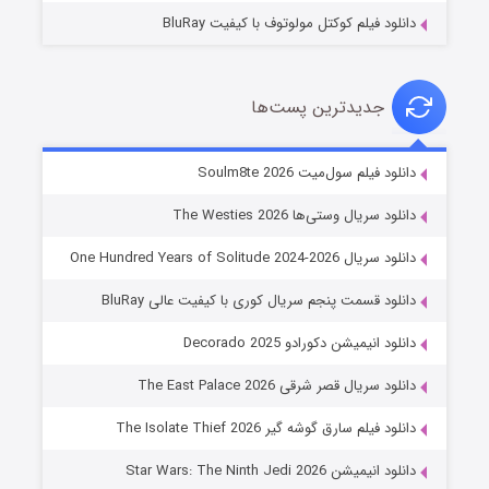
دانلود فیلم کوکتل مولوتوف با کیفیت BluRay
جدیدترین پست‌ها
خاندان اژدها فصل ۳
دانلود فیلم سول‌میت Soulm8te 2026
۶ (زیرنویس)
قسمت
منتشر شد
دانلود سریال وستی‌ها The Westies 2026
دانلود سریال One Hundred Years of Solitude 2024-2026
دانلود قسمت پنجم سریال کوری با کیفیت عالی BluRay
دانلود انیمیشن دکورادو Decorado 2025
دانلود سریال قصر شرقی The East Palace 2026
دانلود فیلم سارق گوشه گیر The Isolate Thief 2026
جادوگری در مغولستان
دانلود انیمیشن Star Wars: The Ninth Jedi 2026
۱۴ (زیرنویس)
قسمت
منتشر شد