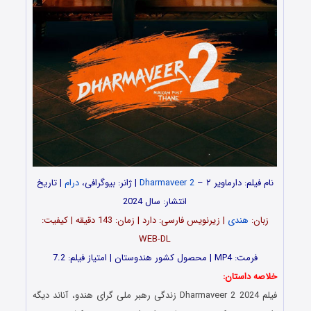
نام فیلم: دارماویر ۲ –
Dharmaveer 2
| ژانر: بیوگرافی،
درام
| تاریخ
انتشار: سال 2024
زبان:
هندی
| زیرنویس فارسی: دارد | زمان: 143 دقیقه | کیفیت:
WEB-DL
فرمت: MP4 | محصول کشور هندوستان | امتیاز فیلم: 7.2
خلاصه داستان:
فیلم Dharmaveer 2 2024 زندگی رهبر ملی گرای هندو، آناند دیگه