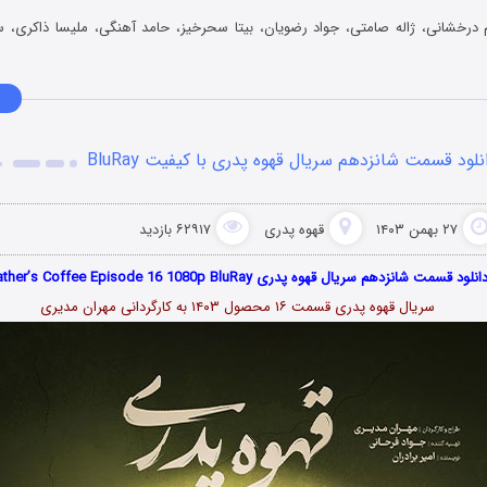
درخشانی، ژاله صامتی، جواد رضویان، بیتا سحرخیز، حامد آهنگی، ملیسا ذاکری، س
نلود قسمت شانزدهم سریال قهوه پدری با کیفیت BluRay
۲۷ بهمن ۱۴۰۳
قهوه پدری
۶۲۹۱۷ بازدید
انلود قسمت شانزدهم سریال قهوه پدری Father’s Coffee Episode 16 1080p BluRay
سریال قهوه پدری قسمت ۱۶ محصول ۱۴۰۳ به کارگردانی مهران مدیری