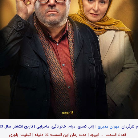
م کارگردان:
مهران مدیری
| ژانر: کمدی، درام، خانوادگی، ماجرایی | تاریخ انتشار: سال 1403
تعداد قسمت‌: … اپیزود | مدت زمان این قسمت: 52 دقیقه | کیفیت: بلوری