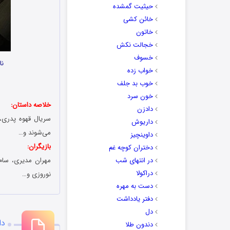
حیثیت گمشده
خائن کشی
خاتون
خجالت نکش
خسوف
نا
خواب زده
خوب بد جلف
خون سرد
خلاصه داستان:
دادزن
سریال قهوه پدری، د
داریوش
می‌‌شوند و…
داوینچیز
بازیگران:
دختران کوچه غم
در انتهای شب
مهران مدیری، سام 
دراکولا
نوروزی و…
دست به مهره
دفتر یادداشت
دل
دا
دندون طلا