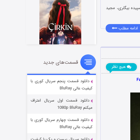
پیده بیگلری، مجید
ادامه مطلب
قسمت‌های جدید
سریال زشت
نظر
هیچ
۲ (زیرنویس)
قسمت
منتشر شد
دانلود قسمت پنجم سریال کوری با
کیفیت عالی BluRay
دانلود قسمت اول سریال اعتراف
میکنم 1080p BluRay
دانلود قسمت چهارم سریال کوری با
کیفیت عالی BluRay
دانلود سریال بیست و یک با کیفیت