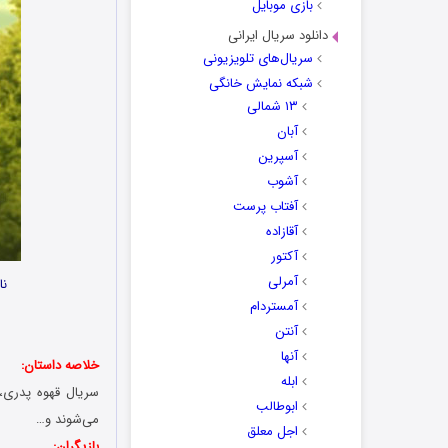
بازی موبایل
دانلود سریال ایرانی
سریال‌های تلویزیونی
شبکه نمایش خانگی
۱۳ شمالی
آبان
آسپرین
آشوب
آفتاب پرست
آقازاده
آکتور
آمرلی
نا
آمستردام
آنتن
آنها
خلاصه داستان:
ابله
سریال قهوه پدری، د
ابوطالب
می‌‌شوند و…
اجل معلق
بازیگران: