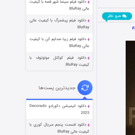
دانلود فیلم سینما شهر قصه با کیفیت
عالی BluRay
نظر
هیچ
دانلود فیلم پیشمرگ با کیفیت عالی
BluRay
دانلود فیلم زیبا صدایم کن با کیفیت
جادوگری در مغولستان
عالی BluRay
۱۴ (زیرنویس)
قسمت
منتشر شد
دانلود فیلم کوکتل مولوتوف با
کیفیت BluRay
جدیدترین پست‌ها
دانلود انیمیشن دکورادو Decorado
2025
باب اسفنجی فصل ۱۷
دانلود قسمت پنجم سریال کوری با
۶ (زیرنویس)
قسمت
منتشر شد
کیفیت عالی BluRay