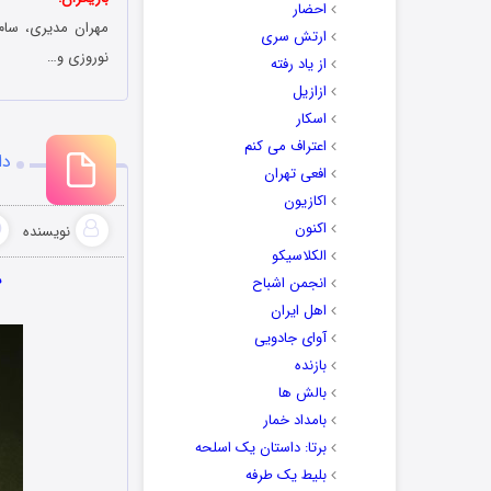
احضار
مهران مدیری، سام 
ارتش سری
نوروزی و…
از یاد رفته
ازازیل
اسکار
اعتراف می کنم
دا
افعی تهران
اکازیون
اکنون
نویسنده
الکلاسیکو
د
انجمن اشباح
اهل ایران
آوای جادویی
بازنده
بالش ها
بامداد خمار
برتا: داستان یک اسلحه
بلیط یک‌‌ طرفه