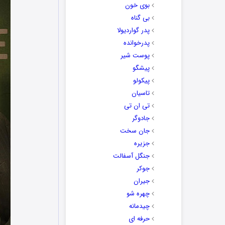
بوی خون
بی گناه
پدر گواردیولا
پدرخوانده
پوست شیر
پیشگو
پیکولو
تاسیان
تی ان تی
جادوگر
جان سخت
جزیره
جنگل آسفالت
جوکر
جیران
چهره شو
چیدمانه
حرفه ای