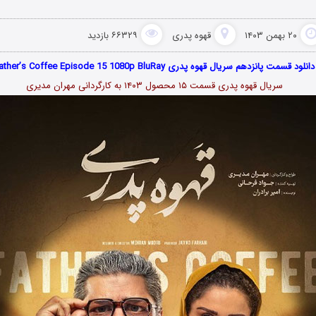
۲۰ بهمن ۱۴۰۳
قهوه پدری
۶۶۳۲۹ بازدید
دانلود قسمت پانزدهم سریال قهوه پدری Father’s Coffee Episode 15 1080p BluRay
سریال قهوه پدری قسمت ۱۵ محصول ۱۴۰۳ به کارگردانی مهران مدیری