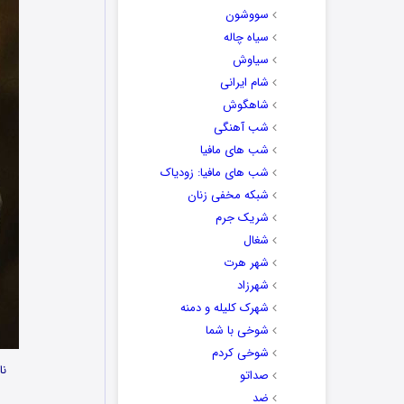
سووشون
سیاه چاله
سیاوش
شام ایرانی
شاهگوش
شب آهنگی
شب های مافیا
شب های مافیا: زودیاک
شبکه مخفی زنان
شریک جرم
شغال
شهر هرت
شهرزاد
شهرک کلیله و دمنه
شوخی با شما
شوخی کردم
نا
صداتو
ضد