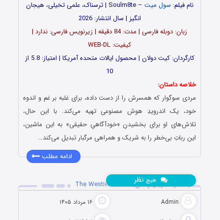
نام فیلم:
سول میت
– Soulm8te | ترسناک، علمی تخیلی، هیجان
انگیز | سال انتشار: 2026
زبان: دوبله فارسی | مدت: 84 دقیقه | زیرنویس فارسی: ندارد |
کیفیت: WEB-DL
کارگردان: کیت دولان | محصول ایالات متحده آمریکا | امتیاز: 5.8 از
10
خلاصه داستان:
مردی سوگوار که همسرش را از دست داده، برای غلبه بر غم و اندوه
خود، یک اندرویدِ هوش مصنوعی تهیه می‌کند. با این حال،
تلاش‌های او برای بخشیدنِ «خودآگاهیِ حقیقی» به این ماشین،
این رباتِ بی‌خطر را به شریک و همراهی مرگبار تبدیل می‌کند…
ادامه مطلب
نظر
هیچ
دانلود سریال وستی‌ها The Westies 2026
Admin
۱۶ مرداد ۱۴۰۵