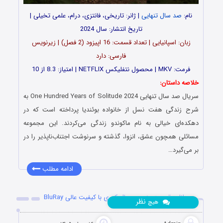
نام:
صد سال تنهایی
| ژانر: تاریخی، فانتزی، درام، علمی تخیلی |
تاریخ انتشار: سال 2024
زبان: اسپانیایی | تعداد قسمت‌‌‌‌: 16 اپیزود (2 فصل) | زیرنویس
فارسی: دارد
فرمت: MKV | محصول نتفلیکس NETFLIX | امتیاز: 8.3 از 10
خلاصه داستان:
سریال صد سال تنهایی One Hundred Years of Solitude 2024 به
شرح زندگی هفت نسل از خانواده بوئندیا پرداخته است که در
دهکده‌ای خیالی به‌ نام ماکوندو زندگی می‌کردند. این مجموعه
مسائلی همچون عشق، انزوا، گذشته و سرنوشت اجتناب‌ناپذیر را در
بر می‌گیرد…
ادامه مطلب
دانلود قسمت پنجم سریال کوری با کیفیت عالی BluRay
نظر
هیچ