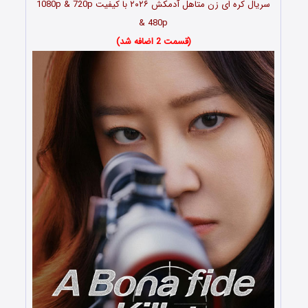
سریال کره ای زن متاهل آدمکش
۲۰۲۶
با کیفیت 1080p & 720p
& 480p
(قسمت 2 اضافه شد)