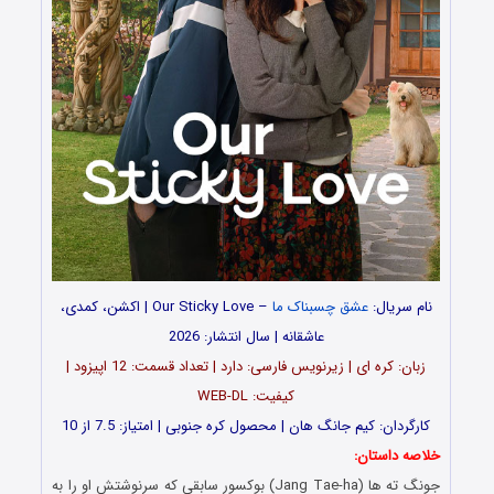
نام سریال:
عشق چسبناک ما
– Our Sticky Love | اکشن، کمدی،
عاشقانه | سال انتشار: 2026
زبان: کره ای | زیرنویس فارسی: دارد | تعداد قسمت: 12 اپیزود |
کیفیت: WEB-DL
کارگردان: کیم جانگ هان | محصول کره جنوبی | امتیاز: 7.5 از 10
خلاصه داستان:
جونگ ته ها (Jang Tae-ha) بوکسور سابقی که سرنوشتش او را به