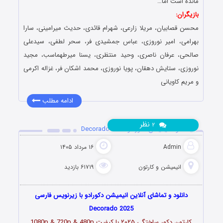
مانده است اما…
بازیگران:
محسن قصابیان، مریلا زارعی، شهرام قائدی، حدیث میرامینی، سارا
بهرامی، امیر نوروزی، عباس جمشیدی فر، سحر لطفی، سیدعلی
صالحی، عرفان ناصری، وحید منتظری، یسنا میرطهماسب، مجید
نوروزی، ستایش دهقان، پویا نوروزی، محمد اشکان فر، غزاله اکرمی
و مریم کاویانی
ادامه مطلب
نظر
۲
دانلود انیمیشن دکورادو Decorado 2025
Admin
۱۶ مرداد ۱۴۰۵
انیمیشن و کارتون
۶۱۷۱۹ بازدید
دانلود و تماشای آنلاین انیمیشن دکورادو با زیرنویس فارسی
Decorado 2025
کارتون دکور ساختگی ۲۰۲۵ با کیفیت 1080p & 720p & 480p