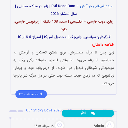
مرده شیطانی در آتش
– Evil Dead Burn | ژانر: ترسناک، معمایی |
سال انتشار: 2026
زبان: دوبله فارسی + انگلیسی | مدت: 108 دقیقه | زیرنویس فارسی:
دارد
کارگردان: سباستین وانیچک | محصول آمریکا | امتیاز: 6.6 از 10
خلاصه داستان:
زنی پس از مرگ همسرش، برای یافتن تسکین و آرامش به
خانواده‌ی او پناه می‌برد. اما وقتی اعضای خانواده یکی یکی به
موجوداتی شیطانی تبدیل می شوند، او درمی‌یابد عهد و پیمان
زناشویی که در زمان حیات بسته بود، حتی در دلِ مرگ نیز پابرجا
می‌ماند…
ادامه مطلب
دانلود سریال عشق چسبناک ما Our Sticky Love 2026
نظر
۱
Admin
۱۸ مرداد ۱۴۰۵