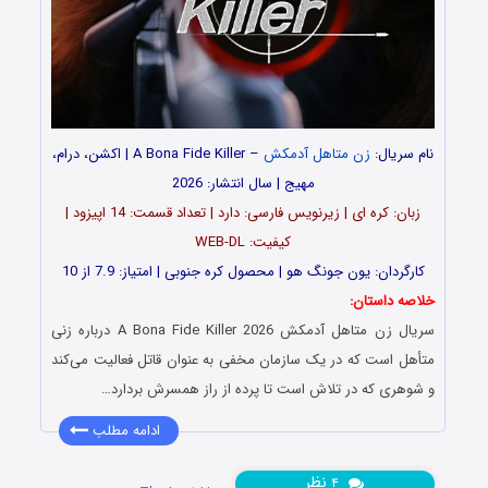
نام سریال:
زن متاهل آدمکش
– A Bona Fide Killer | اکشن، درام،
مهیج | سال انتشار: 2026
زبان: کره ای | زیرنویس فارسی: دارد | تعداد قسمت: 14 اپیزود |
کیفیت: WEB-DL
کارگردان: یون جونگ هو | محصول کره جنوبی | امتیاز: 7.9 از 10
خلاصه داستان:
سریال زن متاهل آدمکش A Bona Fide Killer 2026 درباره زنی
متأهل است که در یک سازمان مخفی به عنوان قاتل فعالیت می‌کند
و شوهری که در تلاش است تا پرده از راز همسرش بردارد…
ادامه مطلب
نظر
۴