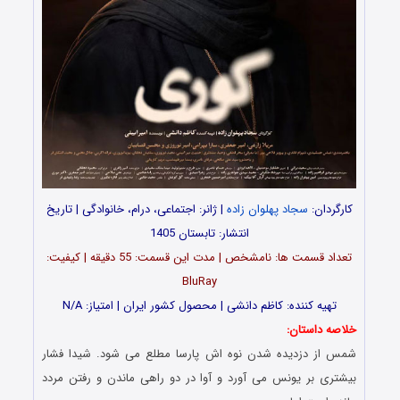
کارگردان:
سجاد پهلوان زاده
| ژانر: اجتماعی، درام، خانوادگی | تاریخ
انتشار: تابستان 1405
تعداد قسمت‌ ها: نامشخص | مدت این قسمت: 55 دقیقه | کیفیت:
BluRay
تهیه کننده: کاظم دانشی | محصول کشور ایران | امتیاز: N/A
خلاصه داستان:
شمس از دزدیده شدن نوه اش پارسا مطلع می شود. شیدا فشار
بیشتری بر یونس می آورد و آوا در دو راهی ماندن و رفتن مردد