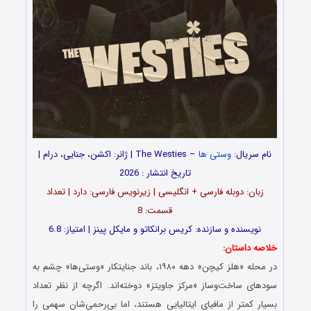
نام سریال:
وستی ها
– The Westies | ژانر: اکشن، جنایی، درام |
تاریخ انتشار : 2026
زبان: دوبله فارسی + انگلیسی | زیرنویس فارسی: دارد | تعداد
قسمت: 8
نویسنده و سازنده: کریس برانکاتو و مایکل پینز | امتیاز: 6.8
خلاصه داستان:
در محله «هلز کیچن» دهه ۱۹۸۰، باند جنایتکار «وستی‌ها» چشم به
سودهای ساخت‌وساز «مرکز جاویتز» دوخته‌اند. اگرچه از نظر تعداد
بسیار کمتر از مافیای ایتالیایی هستند، اما بی‌رحمی‌شان سهمی را