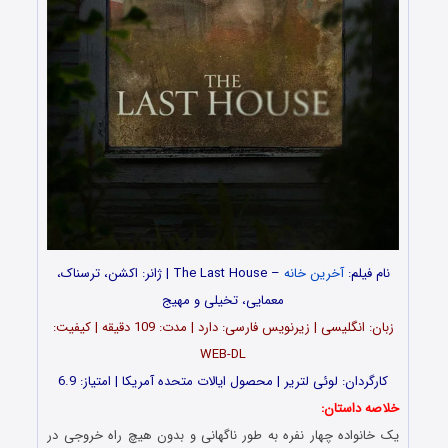
نام فیلم:
آخرین خانه
– The Last House | ژانر: اکشن، ترسناک،
معمایی، تخیلی و مهیج
زبان: انگلیسی | زیرنویس فارسی: دارد | مدت: 109 دقیقه | کیفیت:
WEB-DL
کارگردان: لوئی لتریر | محصول ایالات متحده آمریکا | امتیاز: 6.9
خلاصه داستان:
یک خانواده چهار نفره به طور ناگهانی و بدون هیچ راه خروجی در