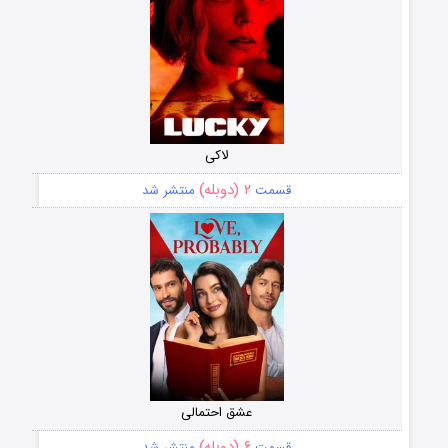
لاکی
۲ (دوبله)
قسمت
منتشر شد
عشق احتمالی
۶ (دوبله)
قسمت
منتشر شد