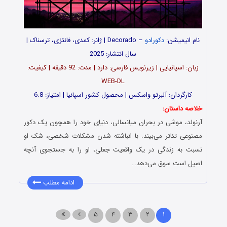
نام انیمیشن:
دکورادو
– Decorado | ژانر: کمدی، فانتزی، ترسناک |
سال انتشار: 2025
زبان: اسپانیایی | زیرنویس فارسی: دارد | مدت: 92 دقیقه | کیفیت:
WEB-DL
کارگردان: آلبرتو واسکس | محصول کشور اسپانیا | امتیاز: 6.8
خلاصه داستان:
آرنولد، موشی در بحران میانسالی، دنیای خود را همچون یک دکور
مصنوعی تئاتر می‌بیند. با انباشته شدن مشکلات شخصی، شک او
نسبت به زندگی در یک واقعیت جعلی، او را به جستجوی آنچه
اصیل است سوق می‌دهد…
ادامه مطلب
۵
۴
۳
۲
۱