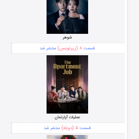
شوهر
۸ (زیرنویس)
قسمت
منتشر شد
عملیات آپارتمان
۵ (دوبله)
قسمت
منتشر شد