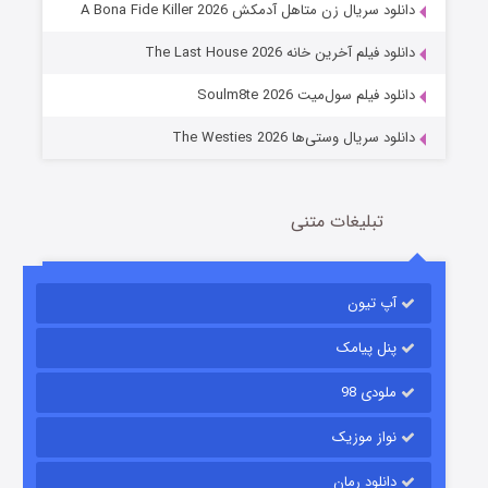
دانلود سریال زن متاهل آدمکش A Bona Fide Killer 2026
2 (زیرنویس)
قسمت
منتشر شد
دانلود فیلم آخرین خانه The Last House 2026
دانلود فیلم سول‌میت Soulm8te 2026
دانلود سریال وستی‌ها The Westies 2026
تبلیغات متنی
مردگان متحرک: شهر مرده ۳
2 (زیرنویس)
قسمت
منتشر شد
آپ تیون
پنل پیامک
ملودی 98
نواز موزیک
دانلود رمان