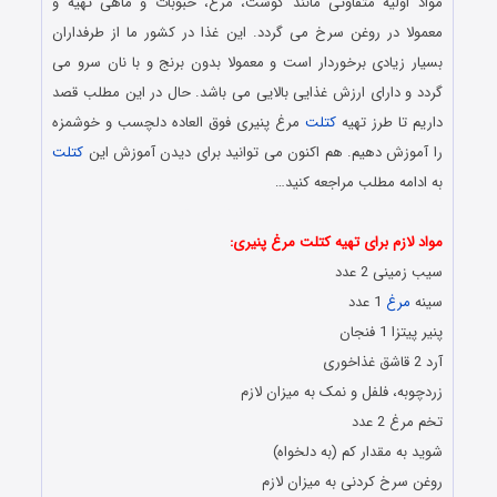
مواد اولیه متفاوتی مانند گوشت، مرغ، حبوبات و ماهی تهیه و
معمولا در روغن سرخ می گردد. این غذا در کشور ما از طرفداران
بسیار زیادی برخوردار است و معمولا بدون برنج و با نان سرو می
گردد و دارای ارزش غذایی بالایی می باشد. حال در این مطلب قصد
داریم تا طرز تهیه
کتلت
مرغ پنیری فوق العاده دلچسب و خوشمزه
را آموزش دهیم. هم اکنون می توانید برای دیدن آموزش این
کتلت
به ادامه مطلب مراجعه کنید…
آموزش تهیه کتلت مرغ
مواد لازم برای تهیه کتلت مرغ پنیری:
سیب زمینی 2 عدد
سینه
مرغ
1 عدد
پنیر پیتزا 1 فنجان
آرد 2 قاشق غذاخوری
زردچوبه، فلفل و نمک به میزان لازم
تخم مرغ 2 عدد
شوید به مقدار کم (به دلخواه)
روغن سرخ کردنی به میزان لازم