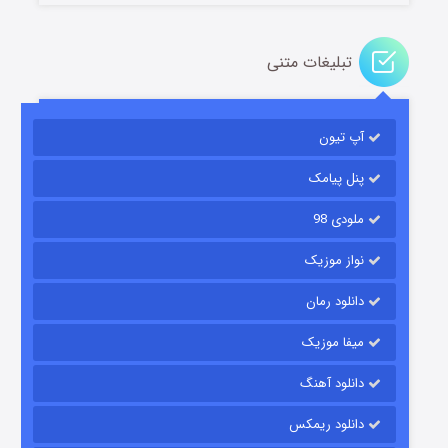
تبلیغات متنی
آپ تیون
باب اسفنجی فصل ۱۷
۶ (زیرنویس)
قسمت
منتشر شد
پنل پیامک
ملودی 98
نواز موزیک
دانلود رمان
میفا موزیک
دانلود آهنگ
رویایی برای تو
دانلود ریمکس
۱۵ (دوبله)
قسمت
منتشر شد