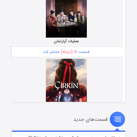
عملیات آپارتمان
۵ (دوبله)
قسمت
منتشر شد
قسمت‌های جدید
سریال زشت
۲ (زیرنویس)
قسمت
منتشر شد