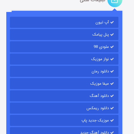
آپ تیون
مردگان متحرک: شهر مرده ۳
۲ (زیرنویس)
قسمت
منتشر شد
پنل پیامک
ملودی 98
نواز موزیک
دانلود رمان
میفا موزیک
دانلود آهنگ
شکست استوارت در نجات جهان
دانلود ریمکس
۷ (زیرنویس)
قسمت
منتشر شد
موزیک جدید پاپ
دانلود آهنگ جدید