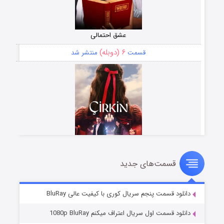
عشق احتمالی
۶ (دوبله)
قسمت
منتشر شد
قسمت‌های جدید
سریال زشت
۵ (زیرنویس)
قسمت
منتشر شد
دانلود قسمت پنجم سریال کوری با کیفیت عالی BluRay
دانلود قسمت اول سریال اعتراف میکنم 1080p BluRay