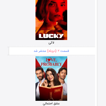
لاکی
۲ (دوبله)
قسمت
منتشر شد
عشق احتمالی