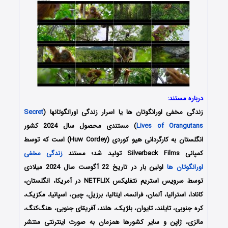
درباره مستند:
زندگی مخفی اورانگوتان ها یا اسرار زندگی اورانگوتانها (
Secret
Lives of Orangutans
) مستندی محصول سال 2024 کشور
انگلستان به کارگردانی هیو کوردی (Huw Cordey) است که توسط
کمپانی Silverback Films تولید شد؛ مستند
زندگی مخفی
اورانگوتان ها
اولین بار در تاریخ 22 آگوست سال 2024 میلادی
توسط سرویس استریم نتفلیکس NETFLIX در آمریکا، انگلستان،
کانادا، استرالیا، آلمان، فرانسه، ایتالیا، برزیل، چین، اسپانیا، مکزیک،
کره جنوبی، تایلند، تایوان، بلژیک، هلند، آفریقای جنوبی، هنگ‌کنگ،
مالزی، ژاپن و سایر کشورها همزمان به صورت اینترنتی منتشر