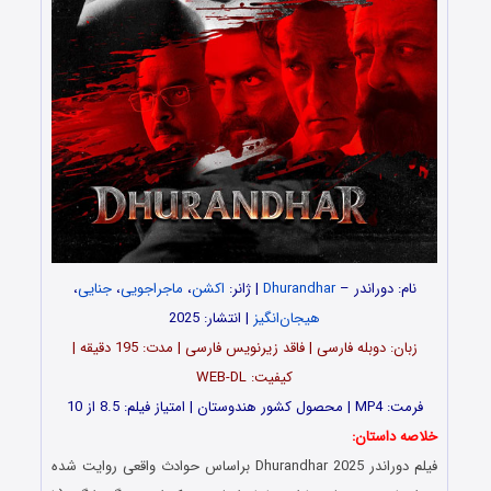
نام: دوراندر –
Dhurandhar
| ژانر:
اکشن
،
ماجراجویی
،
جنایی
،
هیجان‌انگیز
| انتشار: 2025
زبان: دوبله فارسی | فاقد زیرنویس فارسی | مدت: 195 دقیقه |
کیفیت: WEB-DL
فرمت: MP4 | محصول کشور هندوستان | امتیاز فیلم: 8.5 از 10
خلاصه داستان:
فیلم دوراندر Dhurandhar 2025 براساس حوادث واقعی روایت شده