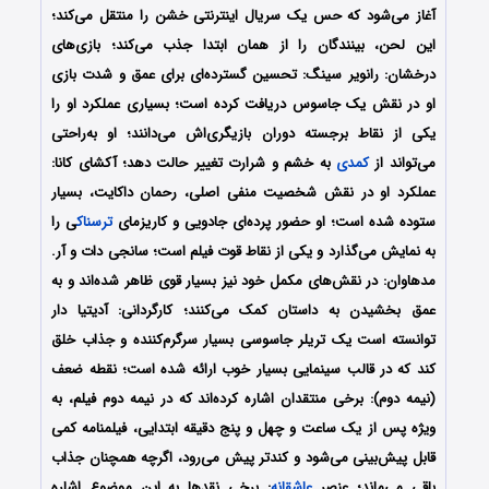
آغاز می‌شود که حس یک سریال اینترنتی خشن را منتقل می‌کند؛
این لحن، بینندگان را از همان ابتدا جذب می‌کند؛ بازی‌های
درخشان: رانویر سینگ: تحسین گسترده‌ای برای عمق و شدت بازی
او در نقش یک جاسوس دریافت کرده است؛ بسیاری عملکرد او را
یکی از نقاط برجسته دوران بازیگری‌اش می‌دانند؛ او به‌راحتی
می‌تواند از
کمدی
به خشم و شرارت تغییر حالت دهد؛ آکشای کانا:
عملکرد او در نقش شخصیت منفی اصلی، رحمان داکایت، بسیار
ستوده شده است؛ او حضور پرده‌ای جادویی و کاریزمای
ترسناک
ی را
به نمایش می‌گذارد و یکی از نقاط قوت فیلم است؛ سانجی دات و آر.
مدهاوان: در نقش‌های مکمل خود نیز بسیار قوی ظاهر شده‌اند و به
عمق بخشیدن به داستان کمک می‌کنند؛ کارگردانی: آدیتیا دار
توانسته است یک تریلر جاسوسی بسیار سرگرم‌کننده و جذاب خلق
کند که در قالب سینمایی بسیار خوب ارائه شده است؛ نقطه ضعف
(نیمه دوم): برخی منتقدان اشاره کرده‌اند که در نیمه دوم فیلم، به
ویژه پس از یک ساعت و چهل و پنج دقیقه ابتدایی، فیلمنامه کمی
قابل پیش‌بینی می‌شود و کندتر پیش می‌رود، اگرچه همچنان جذاب
باقی می‌ماند؛ عنصر
عاشقانه
: برخی نقدها به این موضوع اشاره