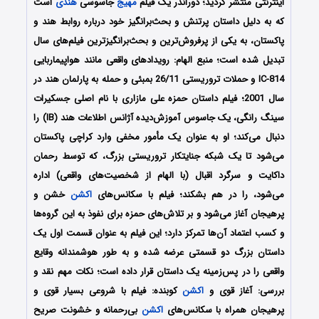
اینترنتی منتشر گردید؛
دوراندر یک فیلم
مهیج
جاسوسی
هندی
است
که به دلیل داستان پرتنش و بحث‌برانگیز خود درباره روابط هند و
پاکستان، به یکی از پرفروش‌ترین و بحث‌برانگیزترین فیلم‌های سال
تبدیل شده است؛
منبع الهام: رویدادهای واقعی مانند هواپیماربایی
IC-814 و حملات تروریستی 26/11 بمبئی و حمله به پارلمان هند در
سال 2001؛ فیلم داستان حمزه علی مازاری با نام اصلی جسکیرات
سینگ رانگی، یک جاسوس آموزش‌دیده آژانس اطلاعات هند (IB) را
دنبال می‌کند؛ او به عنوان یک مأمور مخفی وارد کراچی پاکستان
می‌شود تا یک شبکه جنایتکار تروریستی بزرگ، که توسط رحمان
داکایت و سرگرد اقبال (با الهام از شخصیت‌های واقعی) اداره
می‌شود، را در هم بشکند؛ فیلم با سکانس‌های
اکشن
خشن و
پرهیجان آغاز می‌شود و بر تلاش‌های حمزه برای نفوذ به این گروه‌ها
و کسب اعتماد آن‌ها تمرکز دارد؛ این فیلم به عنوان قسمت اول یک
داستان بزرگ دو قسمتی عرضه شده و به طور هوشمندانه وقایع
واقعی را در پس‌زمینه یک داستان قرار داده است؛ نکات مهم نقد و
بررسی: آغاز قوی و
اکشن
کوبنده: فیلم با شروعی بسیار قوی و
پرهیجان همراه با سکانس‌های
اکشن
بی‌رحمانه و خشونت صریح