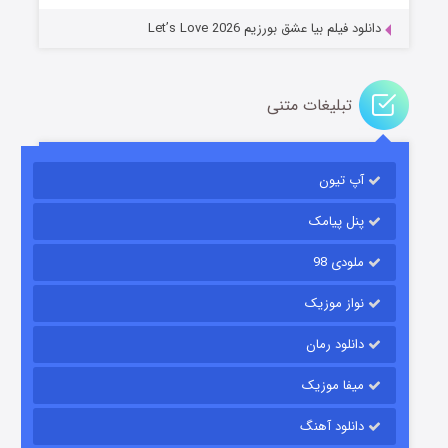
دانلود فیلم بیا عشق بورزیم Let’s Love 2026
تبلیغات متنی
باب اسفنجی فصل ۱۷
آپ تیون
۶ (زیرنویس)
قسمت
منتشر شد
پنل پیامک
ملودی 98
نواز موزیک
دانلود رمان
میفا موزیک
رویایی برای تو
دانلود آهنگ