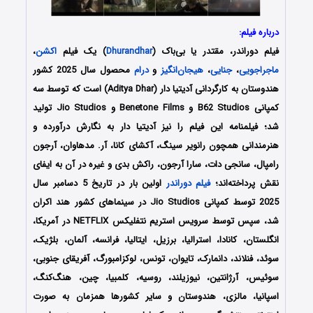
درباره فیلم:
فیلم دوراندر، مقتدر یا بی‌باک (
Dhurandhar
) یک فیلم
اکشن
،
ماجراجویی
،
جنایی
،
هیجان‌انگیز
و
درام
محصول سال 2025 کشور
هندوستان به کارگردانی آدیتیا دار (Aditya Dhar) است که توسط سه
کمپانی‌ B62 Studios و Benetone Films و Jio Studios تولید
شد؛ فیلمنامه این فیلم را نیز آدیتیا دار
به نگارش درآورده و
هنرمندانی همچون
رانویر سینگ، آکشای کانا، آر. مدهاوان، آرجون
رامپال، سانجی دات، سارا آرجون، راکش بدی
و غیره در آن به ایفای
نقش پرداخته‌اند؛
فیلم دوراندر
اولین بار در تاریخ 5 دسامبر سال
2025
توسط کمپانی‌ Jio Studios در سینماهای کشور هند اکران
شد، سپس توسط سرویس استریم نتفلیکس NETFLIX در آمریکا،
انگلستان، کانادا، استرالیا، برزیل، ایتالیا، فرانسه، آلمان، بلژیک،
سوئد، فنلاند، دانمارک، تایوان، تونس، لوکزامبورگ، آفریقای جنوبی،
سوئیس، آرژانتین، نیوزیلند، روسیه، کلمبیا، چین، هنگ‌کنگ،
اسپانیا، مالزی، هندوستان و سایر کشورها همزمان به صورت