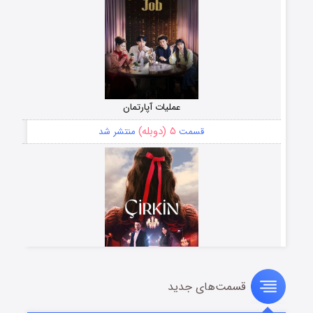
عملیات آپارتمان
۵ (دوبله)
قسمت
منتشر شد
قسمت‌های جدید
سریال زشت
۲ (زیرنویس)
قسمت
منتشر شد