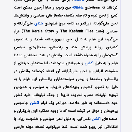
کرده‌اند که صحنه‌های
عاشقانه
بین رانویر و سارا آرجون ممکن است
کمی از لحن تیره و تار فیلم بکاهد؛ جنجال‌های سیاسی و واکنش‌ها:
لحن ملی‌گرایانه: دوراندر در ادامه موج فیلم‌های
هندی
ملی‌گرایانه و
سیاسی (مانند The Kashmir Files و The Kerala Story) قرار
می‌گیرد؛ این فیلم به دلیل لحن میهن‌پرستانه شدید و به تصویر
کشیدن روابط پرتنش هند و پاکستان، جنجال‌های سیاسی
گسترده‌ای را به همراه داشته است؛ واکنش در هند: مخاطبان عمدتا
فیلم را به دلیل
اکشن
و هیجانش ستوده‌اند، اما منتقدان حرفه‌ای از
خشونت افراطی و لحن ملی‌گرایانه آن انتقاد کرده‌اند؛ واکنش در
پاکستان: رسانه‌ها و برخی سیاستمداران پاکستان این فیلم را به
دلیل به تصویر کشیدن رویدادهای تاریخی و سیاسی و همچنین
ترویج تبلیغات منفی، تحریف تاریخ و جنگ تبلیغاتی علیه کشور
خود دانسته‌اند؛ به طور خلاصه، دوراندر یک فیلم
اکشن
جاسوسی
پرهیجان و موفق در گیشه است که با وجود عملکرد قوی بازیگران و
صحنه‌های
اکشن
نفس‌گیر، به دلیل لحن سیاسی و خشونت زیاد، با
انتقاداتی نیز روبرو شده است؛
شما می‌توانید نسخه دوبله فارسی