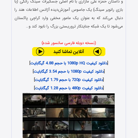
و داستان حمزه علی مازاری با نام اصلی جسکیرات سینگ رانگی (با
بازی رانویر سینگ) یک جاسوس آموزش‌دیده آژانس اطلاعات هند را
دنبال می‌کند که به عنوان یک مامور مخفی وارد کراچی پاکستان
می‌شود تا یک شبکه جنایتکار تروریستی بزرگ را نابود کند و…
(نسخه دوبله فارسی سانسور شده)
[
دانلود کیفیت 1080p HQ با حجم 4.88 گیگابایت
]
[
دانلود کیفیت 1080p با حجم 3.54 گیگابایت
]
[
دانلود کیفیت 720p با حجم 1.79 گیگابایت
]
[
دانلود کیفیت 480p با حجم 1.28 گیگابایت
]