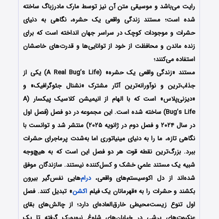
رایت می‌باشد و موسیقی متن آن نیز توسط مارک مادرزباگ ساخته
شده است؛ مستند زندگی واقعی یک حشره، نگاهی به دنیای
حشرات و موجودات کوچک در سراسر جهان انداخته است که برای
زنده ماندن و محافظت از خود از توانایی‌ها و قدرت‌های خاصشان
استفاده می‌کنند؛
مستند
«زندگی واقعی یک حشره» (A Real Bug’s Life)
یکی از
جذاب‌ترین و نوآورانه‌ترین آثار مشترک «نشنال جئوگرافیک» و
«دیزنی‌پلاس» است که با الهام از انیمیشن کلاسیک پیکسار (A
Bug’s Life) ساخته شده است. این مجموعه در دو فصل (فصل اول
در سال ۲۰۲۴ و فصل دوم در ژانویه ۲۰۲۵) منتشر شد و توانست با
نگاهی تازه، ما را به دنیای مینیاتوری اما به‌شدت پرماجرای حشرات
ببرد. بزرگ‌ترین نقطه قوت هر دو فصل این است که به هیچ‌وجه
شبیه یک مستند علمیِ خشک و کسل‌کننده نیستند. سازندگان موفق
شده‌اند از دل اکوسیستم‌های واقعی،
درام
‌هایی نفس‌گیر بیرون
بکشند و حشرات را به «قهرمانان یک فیلم
اکشن
» تبدیل کنند. فصل
اول تنوع زیست‌محیطی خارق‌العاده‌ای دارد؛ از چالش‌های بقای
عنکبوت‌های پرشی در خیابان‌های شلوغ نیویورک گرفته تا یک