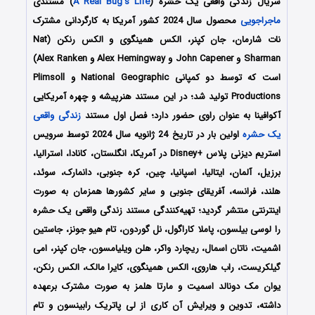
سریال زندگی واقعی یک حشره (
A Real Bug’s Life
) مستندی
ماجراجویی
محصول سال 2024 کشور آمریکا به کارگردانی مشترک
نات شارمان، جان کپنر، الکس همینگوی و الکس رنکن (Nat
Sharman و John Capener و Alex Hemingway و Alex Ranken)
است که توسط دو کمپانی‌ National Geographic و Plimsoll
Productions تولید شد؛ در این مستند هنرپیشه و چهره آمریکایی
آکوافینا به عنوان راوی حضور دارد؛ فصل اول مستند
زندگی واقعی
یک حشره
اولین بار در تاریخ 24 ژانویه سال 2024 توسط سرویس
استریم دیزنی پلاس +Disney در آمریکا، انگلستان، کانادا، استرالیا،
برزیل، آلمان، ایتالیا، اسپانیا، چین، کره جنوبی، دانمارک، سوئد،
هلند، فرانسه، آفریقای جنوبی و سایر کشورها همزمان به صورت
اینترنتی منتشر گردید؛ تهیه‌کنندگی مستند زندگی واقعی یک حشره
را لوسی بیلسون، پاملا کاراگول، نل گوردون، تام هیو جونز، جاستین
اشمیت، ناتان اسمال، ریچارد واکر، هلن ویلیامسون، جان کپنر، امی
گیلکریست، راب هاروی، الکس همینگوی، کایرا مالک، الکس رنکن،
یوان مک دونالد اسمیت و مارتا هلمز به صورت مشترک برعهده
داشته، تدوین و ویرایش آن کاری از لی پاتریک رابینسون و تام