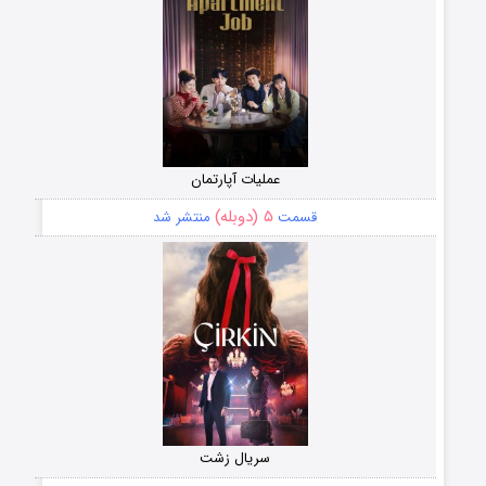
عملیات آپارتمان
۵ (دوبله)
قسمت
منتشر شد
سریال زشت