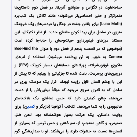
حیاط‌خلوت در تگزاس و ساوانای آفریقا. در فصل دوم داستان‌ها
متمرکزتر و حتی احساسی‌تر می‌شوند؛ مانند تلاش یک شب‌پره
(Luna Moth) برای یافتن جفت در جنگل یا دردسرهای یک خرچنگ
منزوی در ساحل برای پیدا کردن خانه‌ای جدید. از نظر تکنیکال، این
مستند مرزهای فیلم‌برداری حیات‌وحش را جابه‌جا کرده است
(موضوعی که در قسمت پنجم از فصل دوم با عنوان Bee-Hind the
Camera به خوبی به آن پرداخته می‌شود). استفاده از لنزهای
ماکروی فوق‌پیشرفته، پهپادهای مسابقه‌ای بسیار کوچک (FPV) و
دوربین‌های پرسرعت، باعث شده تا جزئیاتی را ببینیم که تا پیش از
این با چشم انسان قابل رؤیت نبودند. فرار یک سوسک ببری در
ساحل که به قدری سریع می‌دود که موقتاً بینایی‌اش را از دست
می‌دهد، چنان کیفیتی دارد که حس تماشای یک بلاک‌باستر
هالیوودی را به شما می‌دهد. انتخاب آکوافینا (بازیگر و
کمدی
ن) برای
روایت داستان، یک حرکت بسیار هوشمندانه بود. لحن طنز،
صمیمی، و گاهی متعجبِ او، سدِ ذهنی و حس ترسی که بسیاری از
انسان‌ها نسبت به حشرات دارند را می‌شکند. او با صداپیشگی گرم